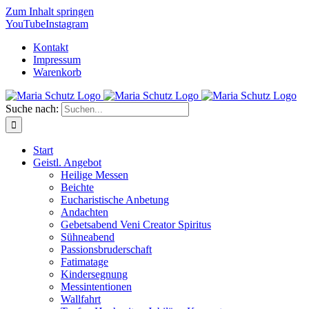
Zum Inhalt springen
YouTube
Instagram
Kontakt
Impressum
Warenkorb
Suche nach:
Start
Geistl. Angebot
Heilige Messen
Beichte
Eucharistische Anbetung
Andachten
Gebetsabend Veni Creator Spiritus
Sühneabend
Passionsbruderschaft
Fatimatage
Kindersegnung
Messintentionen
Wallfahrt