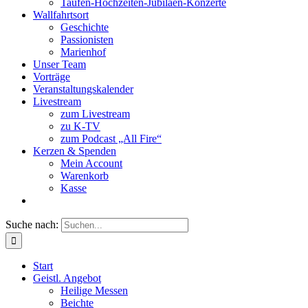
Taufen-Hochzeiten-Jubiläen-Konzerte
Wallfahrtsort
Geschichte
Passionisten
Marienhof
Unser Team
Vorträge
Veranstaltungskalender
Livestream
zum Livestream
zu K-TV
zum Podcast „All Fire“
Kerzen & Spenden
Mein Account
Warenkorb
Kasse
Suche nach:
Start
Geistl. Angebot
Heilige Messen
Beichte