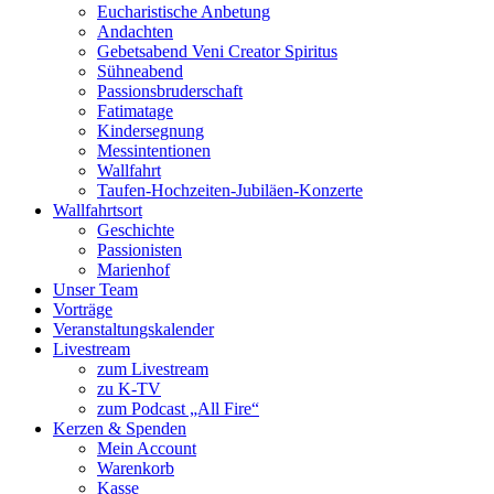
Eucharistische Anbetung
Andachten
Gebetsabend Veni Creator Spiritus
Sühneabend
Passionsbruderschaft
Fatimatage
Kindersegnung
Messintentionen
Wallfahrt
Taufen-Hochzeiten-Jubiläen-Konzerte
Wallfahrtsort
Geschichte
Passionisten
Marienhof
Unser Team
Vorträge
Veranstaltungskalender
Livestream
zum Livestream
zu K-TV
zum Podcast „All Fire“
Kerzen & Spenden
Mein Account
Warenkorb
Kasse