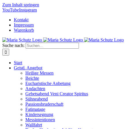
Zum Inhalt springen
YouTube
Instagram
Kontakt
Impressum
Warenkorb
Suche nach:
Start
Geistl. Angebot
Heilige Messen
Beichte
Eucharistische Anbetung
Andachten
Gebetsabend Veni Creator Spiritus
Sühneabend
Passionsbruderschaft
Fatimatage
Kindersegnung
Messintentionen
Wallfahrt