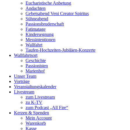
Eucharistische Anbetung
Andachten
Gebetsabend Veni Creator Spiritus
Sühneabend
Passionsbruderschaft
Fatimatage
Kindersegnung
Messintentionen
Wallfahrt
Taufen-Hochzeiten-Jubiläen-Konzerte
Wallfahrtsort
Geschichte
Passionisten
Marienhof
Unser Team
Vorträge
Veranstaltungskalender
Livestream
zum Livestream
zu K-TV
zum Podcast „All Fire“
Kerzen & Spenden
Mein Account
Warenkorb
Kasse