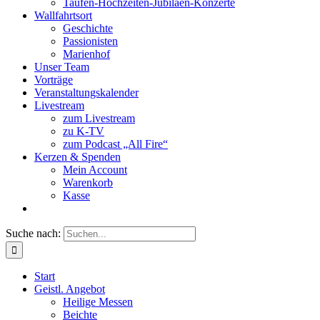
Taufen-Hochzeiten-Jubiläen-Konzerte
Wallfahrtsort
Geschichte
Passionisten
Marienhof
Unser Team
Vorträge
Veranstaltungskalender
Livestream
zum Livestream
zu K-TV
zum Podcast „All Fire“
Kerzen & Spenden
Mein Account
Warenkorb
Kasse
Suche nach:
Start
Geistl. Angebot
Heilige Messen
Beichte