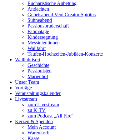
Eucharistische Anbetung
Andachten
Gebetsabend Veni Creator Spiritus
Sühneabend
Passionsbruderschaft
Fatimatage
Kindersegnung
Messintentionen
Wallfahrt
Taufen-Hochzeiten-Jubiläen-Konzerte
Wallfahrtsort
Geschichte
Passionisten
Marienhof
Unser Team
Vorträge
Veranstaltungskalender
Livestream
zum Livestream
zu K-TV
zum Podcast „All Fire“
Kerzen & Spenden
Mein Account
Warenkorb
Kasse