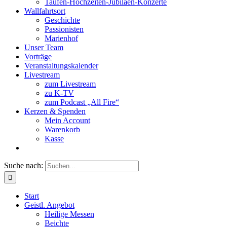
Taufen-Hochzeiten-Jubiläen-Konzerte
Wallfahrtsort
Geschichte
Passionisten
Marienhof
Unser Team
Vorträge
Veranstaltungskalender
Livestream
zum Livestream
zu K-TV
zum Podcast „All Fire“
Kerzen & Spenden
Mein Account
Warenkorb
Kasse
Suche nach:
Start
Geistl. Angebot
Heilige Messen
Beichte