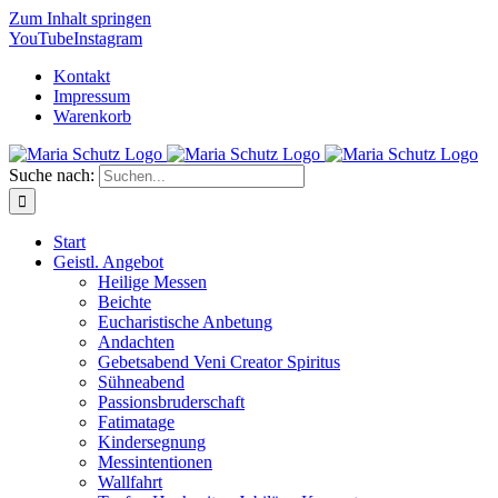
Zum Inhalt springen
YouTube
Instagram
Kontakt
Impressum
Warenkorb
Suche nach:
Start
Geistl. Angebot
Heilige Messen
Beichte
Eucharistische Anbetung
Andachten
Gebetsabend Veni Creator Spiritus
Sühneabend
Passionsbruderschaft
Fatimatage
Kindersegnung
Messintentionen
Wallfahrt