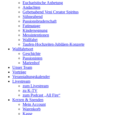
Eucharistische Anbetung
Andachten
Gebetsabend Veni Creator Spiritus
Sühneabend
Passionsbruderschaft
Fatimatage
Kindersegnung
Messintentionen
Wallfahrt
Taufen-Hochzeiten-Jubiläen-Konzerte
Wallfahrtsort
Geschichte
Passionisten
Marienhof
Unser Team
Vorträge
Veranstaltungskalender
Livestream
zum Livestream
zu K-TV
zum Podcast „All Fire“
Kerzen & Spenden
Mein Account
Warenkorb
Kasse