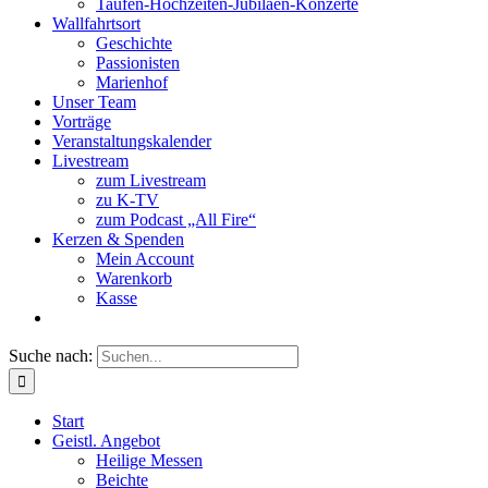
Taufen-Hochzeiten-Jubiläen-Konzerte
Wallfahrtsort
Geschichte
Passionisten
Marienhof
Unser Team
Vorträge
Veranstaltungskalender
Livestream
zum Livestream
zu K-TV
zum Podcast „All Fire“
Kerzen & Spenden
Mein Account
Warenkorb
Kasse
Suche nach:
Start
Geistl. Angebot
Heilige Messen
Beichte