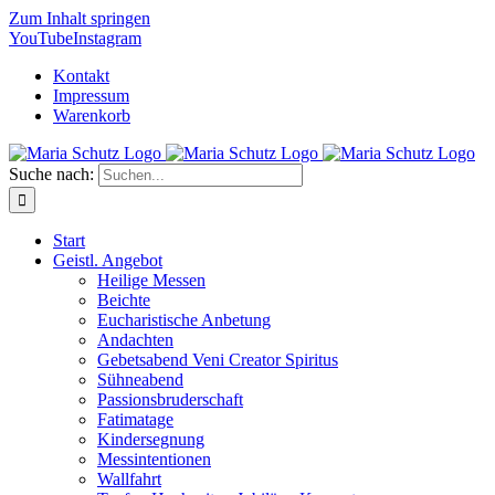
Zum Inhalt springen
YouTube
Instagram
Kontakt
Impressum
Warenkorb
Suche nach:
Start
Geistl. Angebot
Heilige Messen
Beichte
Eucharistische Anbetung
Andachten
Gebetsabend Veni Creator Spiritus
Sühneabend
Passionsbruderschaft
Fatimatage
Kindersegnung
Messintentionen
Wallfahrt