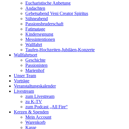
Eucharistische Anbetung
Andachten
Gebetsabend Veni Creator Spiritus
Sühneabend
Passionsbruderschaft
Fatimatage
Kindersegnung
Messintentionen
Wallfahrt
Taufen-Hochzeiten-Jubiläen-Konzerte
Wallfahrtsort
Geschichte
Passionisten
Marienhof
Unser Team
Vorträge
Veranstaltungskalender
Livestream
zum Livestream
zu K-TV
zum Podcast „All Fire“
Kerzen & Spenden
Mein Account
Warenkorb
Kasse