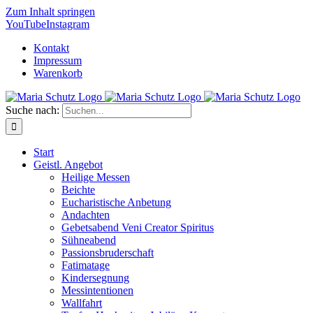
Zum Inhalt springen
YouTube
Instagram
Kontakt
Impressum
Warenkorb
Suche nach:
Start
Geistl. Angebot
Heilige Messen
Beichte
Eucharistische Anbetung
Andachten
Gebetsabend Veni Creator Spiritus
Sühneabend
Passionsbruderschaft
Fatimatage
Kindersegnung
Messintentionen
Wallfahrt