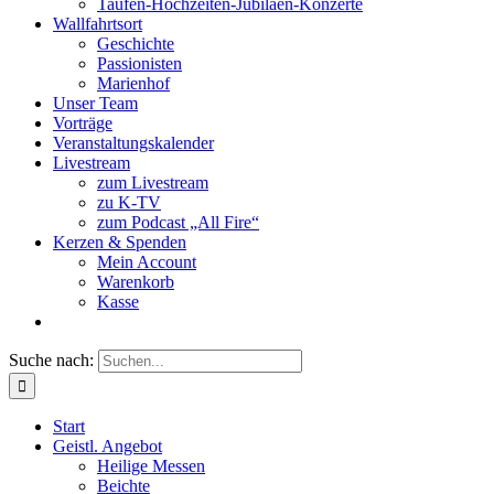
Taufen-Hochzeiten-Jubiläen-Konzerte
Wallfahrtsort
Geschichte
Passionisten
Marienhof
Unser Team
Vorträge
Veranstaltungskalender
Livestream
zum Livestream
zu K-TV
zum Podcast „All Fire“
Kerzen & Spenden
Mein Account
Warenkorb
Kasse
Suche nach:
Start
Geistl. Angebot
Heilige Messen
Beichte