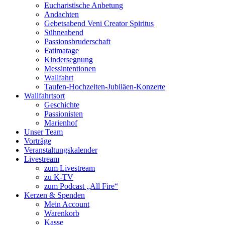
Eucharistische Anbetung
Andachten
Gebetsabend Veni Creator Spiritus
Sühneabend
Passionsbruderschaft
Fatimatage
Kindersegnung
Messintentionen
Wallfahrt
Taufen-Hochzeiten-Jubiläen-Konzerte
Wallfahrtsort
Geschichte
Passionisten
Marienhof
Unser Team
Vorträge
Veranstaltungskalender
Livestream
zum Livestream
zu K-TV
zum Podcast „All Fire“
Kerzen & Spenden
Mein Account
Warenkorb
Kasse