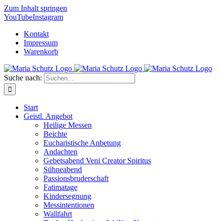
Zum Inhalt springen
YouTube
Instagram
Kontakt
Impressum
Warenkorb
Suche nach:
Start
Geistl. Angebot
Heilige Messen
Beichte
Eucharistische Anbetung
Andachten
Gebetsabend Veni Creator Spiritus
Sühneabend
Passionsbruderschaft
Fatimatage
Kindersegnung
Messintentionen
Wallfahrt