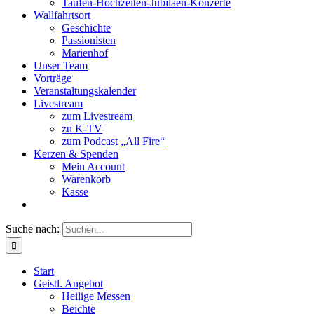
Taufen-Hochzeiten-Jubiläen-Konzerte
Wallfahrtsort
Geschichte
Passionisten
Marienhof
Unser Team
Vorträge
Veranstaltungskalender
Livestream
zum Livestream
zu K-TV
zum Podcast „All Fire“
Kerzen & Spenden
Mein Account
Warenkorb
Kasse
Suche nach:
Start
Geistl. Angebot
Heilige Messen
Beichte