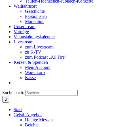
Taufen-Hochzeiten-Jubiläen-Konzerte
Wallfahrtsort
Geschichte
Passionisten
Marienhof
Unser Team
Vorträge
Veranstaltungskalender
Livestream
zum Livestream
zu K-TV
zum Podcast „All Fire“
Kerzen & Spenden
Mein Account
Warenkorb
Kasse
Suche nach:
Start
Geistl. Angebot
Heilige Messen
Beichte