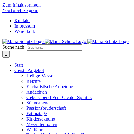
Zum Inhalt springen
YouTube
Instagram
Kontakt
Impressum
Warenkorb
Suche nach:
Start
Geistl. Angebot
Heilige Messen
Beichte
Eucharistische Anbetung
Andachten
Gebetsabend Veni Creator Spiritus
Sühneabend
Passionsbruderschaft
Fatimatage
Kindersegnung
Messintentionen
Wallfahrt