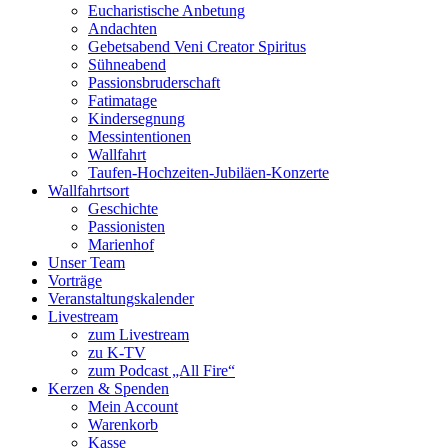
Eucharistische Anbetung
Andachten
Gebetsabend Veni Creator Spiritus
Sühneabend
Passionsbruderschaft
Fatimatage
Kindersegnung
Messintentionen
Wallfahrt
Taufen-Hochzeiten-Jubiläen-Konzerte
Wallfahrtsort
Geschichte
Passionisten
Marienhof
Unser Team
Vorträge
Veranstaltungskalender
Livestream
zum Livestream
zu K-TV
zum Podcast „All Fire“
Kerzen & Spenden
Mein Account
Warenkorb
Kasse