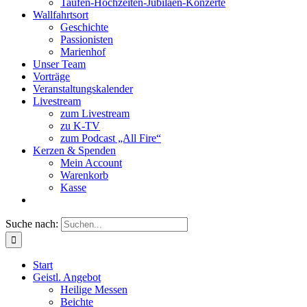
Taufen-Hochzeiten-Jubiläen-Konzerte
Wallfahrtsort
Geschichte
Passionisten
Marienhof
Unser Team
Vorträge
Veranstaltungskalender
Livestream
zum Livestream
zu K-TV
zum Podcast „All Fire“
Kerzen & Spenden
Mein Account
Warenkorb
Kasse
Suche nach:
Start
Geistl. Angebot
Heilige Messen
Beichte