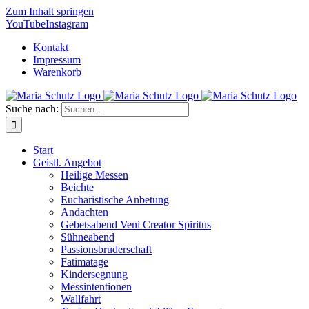
Zum Inhalt springen
YouTube
Instagram
Kontakt
Impressum
Warenkorb
Suche nach:
Start
Geistl. Angebot
Heilige Messen
Beichte
Eucharistische Anbetung
Andachten
Gebetsabend Veni Creator Spiritus
Sühneabend
Passionsbruderschaft
Fatimatage
Kindersegnung
Messintentionen
Wallfahrt