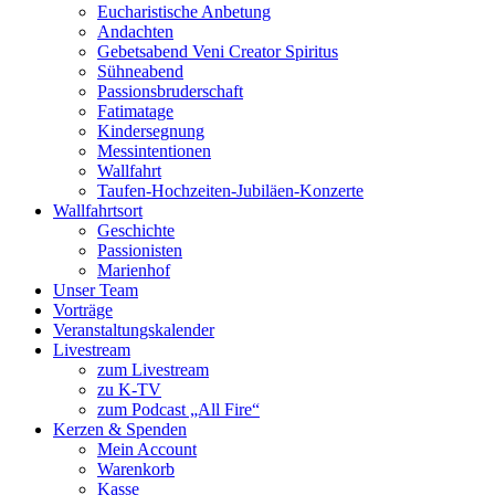
Eucharistische Anbetung
Andachten
Gebetsabend Veni Creator Spiritus
Sühneabend
Passionsbruderschaft
Fatimatage
Kindersegnung
Messintentionen
Wallfahrt
Taufen-Hochzeiten-Jubiläen-Konzerte
Wallfahrtsort
Geschichte
Passionisten
Marienhof
Unser Team
Vorträge
Veranstaltungskalender
Livestream
zum Livestream
zu K-TV
zum Podcast „All Fire“
Kerzen & Spenden
Mein Account
Warenkorb
Kasse