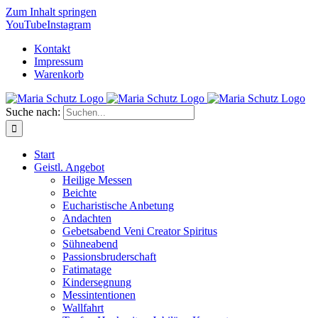
Zum Inhalt springen
YouTube
Instagram
Kontakt
Impressum
Warenkorb
Suche nach:
Start
Geistl. Angebot
Heilige Messen
Beichte
Eucharistische Anbetung
Andachten
Gebetsabend Veni Creator Spiritus
Sühneabend
Passionsbruderschaft
Fatimatage
Kindersegnung
Messintentionen
Wallfahrt