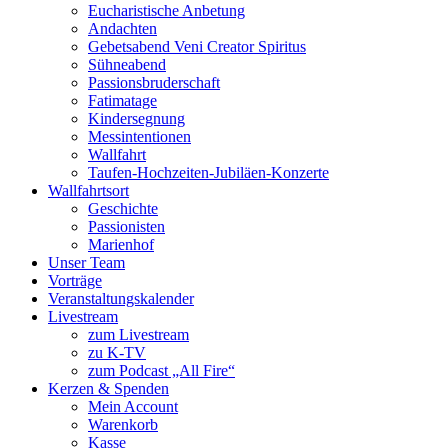
Eucharistische Anbetung
Andachten
Gebetsabend Veni Creator Spiritus
Sühneabend
Passionsbruderschaft
Fatimatage
Kindersegnung
Messintentionen
Wallfahrt
Taufen-Hochzeiten-Jubiläen-Konzerte
Wallfahrtsort
Geschichte
Passionisten
Marienhof
Unser Team
Vorträge
Veranstaltungskalender
Livestream
zum Livestream
zu K-TV
zum Podcast „All Fire“
Kerzen & Spenden
Mein Account
Warenkorb
Kasse