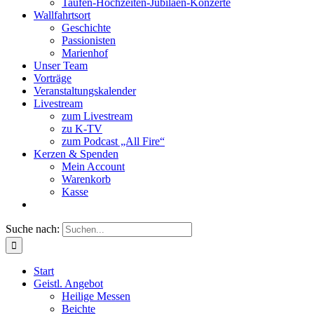
Taufen-Hochzeiten-Jubiläen-Konzerte
Wallfahrtsort
Geschichte
Passionisten
Marienhof
Unser Team
Vorträge
Veranstaltungskalender
Livestream
zum Livestream
zu K-TV
zum Podcast „All Fire“
Kerzen & Spenden
Mein Account
Warenkorb
Kasse
Suche nach:
Start
Geistl. Angebot
Heilige Messen
Beichte