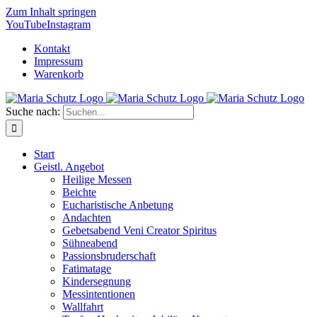
Zum Inhalt springen
YouTube
Instagram
Kontakt
Impressum
Warenkorb
Suche nach:
Start
Geistl. Angebot
Heilige Messen
Beichte
Eucharistische Anbetung
Andachten
Gebetsabend Veni Creator Spiritus
Sühneabend
Passionsbruderschaft
Fatimatage
Kindersegnung
Messintentionen
Wallfahrt