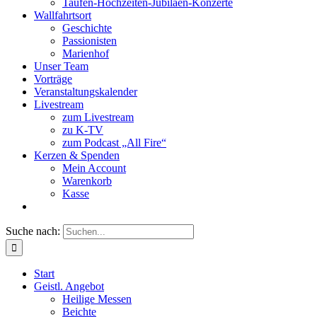
Taufen-Hochzeiten-Jubiläen-Konzerte
Wallfahrtsort
Geschichte
Passionisten
Marienhof
Unser Team
Vorträge
Veranstaltungskalender
Livestream
zum Livestream
zu K-TV
zum Podcast „All Fire“
Kerzen & Spenden
Mein Account
Warenkorb
Kasse
Suche nach:
Start
Geistl. Angebot
Heilige Messen
Beichte