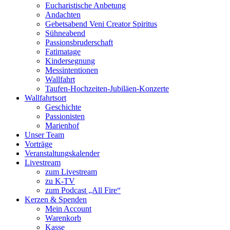
Eucharistische Anbetung
Andachten
Gebetsabend Veni Creator Spiritus
Sühneabend
Passionsbruderschaft
Fatimatage
Kindersegnung
Messintentionen
Wallfahrt
Taufen-Hochzeiten-Jubiläen-Konzerte
Wallfahrtsort
Geschichte
Passionisten
Marienhof
Unser Team
Vorträge
Veranstaltungskalender
Livestream
zum Livestream
zu K-TV
zum Podcast „All Fire“
Kerzen & Spenden
Mein Account
Warenkorb
Kasse