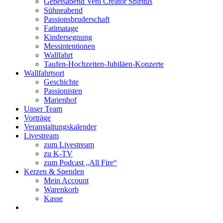
Gebetsabend Veni Creator Spiritus
Sühneabend
Passionsbruderschaft
Fatimatage
Kindersegnung
Messintentionen
Wallfahrt
Taufen-Hochzeiten-Jubiläen-Konzerte
Wallfahrtsort
Geschichte
Passionisten
Marienhof
Unser Team
Vorträge
Veranstaltungskalender
Livestream
zum Livestream
zu K-TV
zum Podcast „All Fire“
Kerzen & Spenden
Mein Account
Warenkorb
Kasse