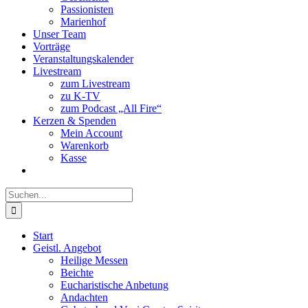
Passionisten
Marienhof
Unser Team
Vorträge
Veranstaltungskalender
Livestream
zum Livestream
zu K-TV
zum Podcast „All Fire“
Kerzen & Spenden
Mein Account
Warenkorb
Kasse
Suche
nach:
Start
Geistl. Angebot
Heilige Messen
Beichte
Eucharistische Anbetung
Andachten