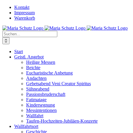
Zum
YouTube
Instagram
Kontakt
Inhalt
Impressum
springen
Warenkorb
Suche
nach:
Start
Geistl. Angebot
Heilige Messen
Beichte
Eucharistische Anbetung
Andachten
Gebetsabend Veni Creator Spiritus
Sühneabend
Passionsbruderschaft
Fatimatage
Kindersegnung
Messintentionen
Wallfahrt
Taufen-Hochzeiten-Jubiläen-Konzerte
Wallfahrtsort
Geschichte