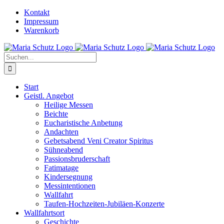
Zum
YouTube
Instagram
Kontakt
Inhalt
Impressum
springen
Warenkorb
Suche
nach:
Start
Geistl. Angebot
Heilige Messen
Beichte
Eucharistische Anbetung
Andachten
Gebetsabend Veni Creator Spiritus
Sühneabend
Passionsbruderschaft
Fatimatage
Kindersegnung
Messintentionen
Wallfahrt
Taufen-Hochzeiten-Jubiläen-Konzerte
Wallfahrtsort
Geschichte