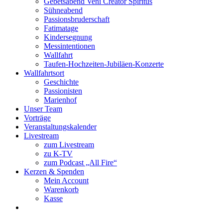
Gebetsabend Veni Creator Spiritus
Sühneabend
Passionsbruderschaft
Fatimatage
Kindersegnung
Messintentionen
Wallfahrt
Taufen-Hochzeiten-Jubiläen-Konzerte
Wallfahrtsort
Geschichte
Passionisten
Marienhof
Unser Team
Vorträge
Veranstaltungskalender
Livestream
zum Livestream
zu K-TV
zum Podcast „All Fire“
Kerzen & Spenden
Mein Account
Warenkorb
Kasse