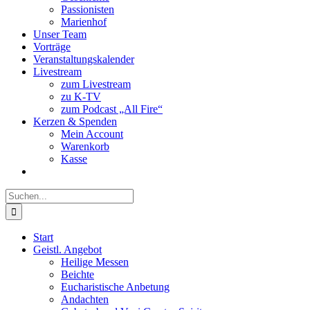
Passionisten
Marienhof
Unser Team
Vorträge
Veranstaltungskalender
Livestream
zum Livestream
zu K-TV
zum Podcast „All Fire“
Kerzen & Spenden
Mein Account
Warenkorb
Kasse
Suche
nach:
Start
Geistl. Angebot
Heilige Messen
Beichte
Eucharistische Anbetung
Andachten