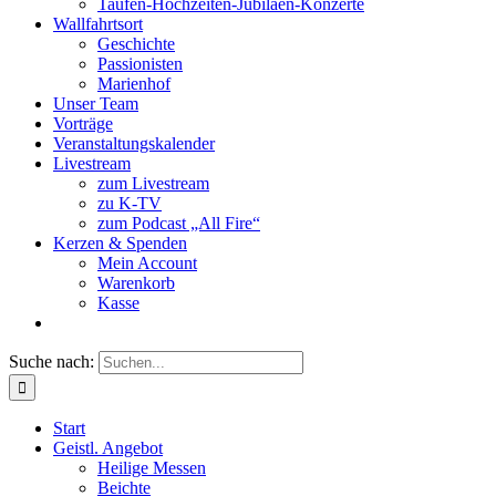
Taufen-Hochzeiten-Jubiläen-Konzerte
Wallfahrtsort
Geschichte
Passionisten
Marienhof
Unser Team
Vorträge
Veranstaltungskalender
Livestream
zum Livestream
zu K-TV
zum Podcast „All Fire“
Kerzen & Spenden
Mein Account
Warenkorb
Kasse
Suche nach:
Start
Geistl. Angebot
Heilige Messen
Beichte