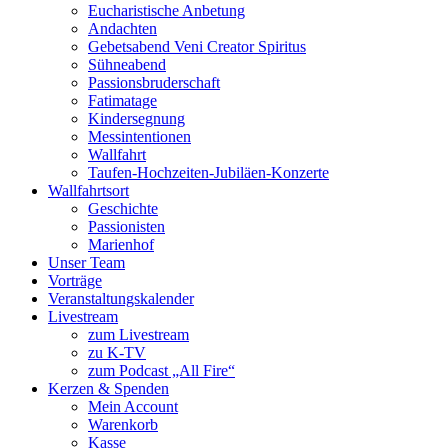
Eucharistische Anbetung
Andachten
Gebetsabend Veni Creator Spiritus
Sühneabend
Passionsbruderschaft
Fatimatage
Kindersegnung
Messintentionen
Wallfahrt
Taufen-Hochzeiten-Jubiläen-Konzerte
Wallfahrtsort
Geschichte
Passionisten
Marienhof
Unser Team
Vorträge
Veranstaltungskalender
Livestream
zum Livestream
zu K-TV
zum Podcast „All Fire“
Kerzen & Spenden
Mein Account
Warenkorb
Kasse