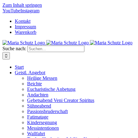
Zum Inhalt springen
YouTube
Instagram
Kontakt
Impressum
Warenkorb
Suche nach:
Start
Geistl. Angebot
Heilige Messen
Beichte
Eucharistische Anbetung
Andachten
Gebetsabend Veni Creator Spiritus
Sühneabend
Passionsbruderschaft
Fatimatage
Kindersegnung
Messintentionen
Wallfahrt