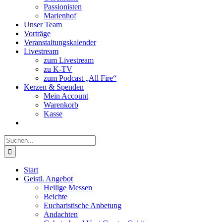
Passionisten
Marienhof
Unser Team
Vorträge
Veranstaltungskalender
Livestream
zum Livestream
zu K-TV
zum Podcast „All Fire“
Kerzen & Spenden
Mein Account
Warenkorb
Kasse
Suche
nach:
Start
Geistl. Angebot
Heilige Messen
Beichte
Eucharistische Anbetung
Andachten