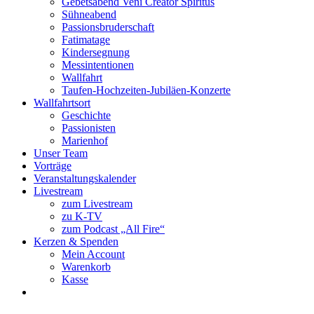
Gebetsabend Veni Creator Spiritus
Sühneabend
Passionsbruderschaft
Fatimatage
Kindersegnung
Messintentionen
Wallfahrt
Taufen-Hochzeiten-Jubiläen-Konzerte
Wallfahrtsort
Geschichte
Passionisten
Marienhof
Unser Team
Vorträge
Veranstaltungskalender
Livestream
zum Livestream
zu K-TV
zum Podcast „All Fire“
Kerzen & Spenden
Mein Account
Warenkorb
Kasse