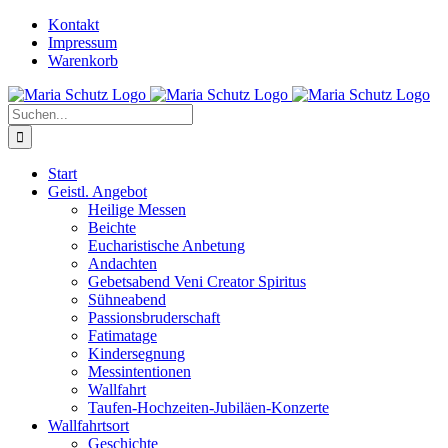
Zum
YouTube
Instagram
Kontakt
Inhalt
Impressum
springen
Warenkorb
Suche
nach:
Start
Geistl. Angebot
Heilige Messen
Beichte
Eucharistische Anbetung
Andachten
Gebetsabend Veni Creator Spiritus
Sühneabend
Passionsbruderschaft
Fatimatage
Kindersegnung
Messintentionen
Wallfahrt
Taufen-Hochzeiten-Jubiläen-Konzerte
Wallfahrtsort
Geschichte