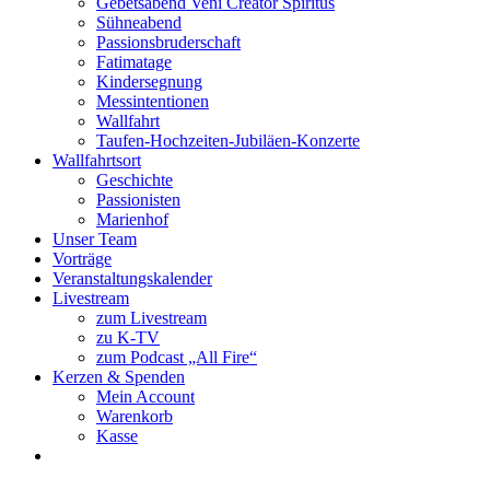
Gebetsabend Veni Creator Spiritus
Sühneabend
Passionsbruderschaft
Fatimatage
Kindersegnung
Messintentionen
Wallfahrt
Taufen-Hochzeiten-Jubiläen-Konzerte
Wallfahrtsort
Geschichte
Passionisten
Marienhof
Unser Team
Vorträge
Veranstaltungskalender
Livestream
zum Livestream
zu K-TV
zum Podcast „All Fire“
Kerzen & Spenden
Mein Account
Warenkorb
Kasse