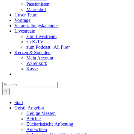
Passionisten
Marienhof
Unser Team
Vorträge
Veranstaltungskalender
Livestream
zum Livestream
zu K-TV
zum Podcast „All Fire“
Kerzen & Spenden
Mein Account
Warenkorb
Kasse
Suche
nach:
Start
Geistl. Angebot
Heilige Messen
Beichte
Eucharistische Anbetung
Andachten