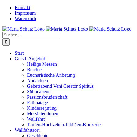
Zum
YouTube
Instagram
Kontakt
Inhalt
Impressum
springen
Warenkorb
Suche
nach:
Start
Geistl. Angebot
Heilige Messen
Beichte
Eucharistische Anbetung
Andachten
Gebetsabend Veni Creator Spiritus
Sühneabend
Passionsbruderschaft
Fatimatage
Kindersegnung
Messintentionen
Wallfahrt
Taufen-Hochzeiten-Jubiläen-Konzerte
Wallfahrtsort
Geschichte