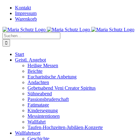
Zum
YouTube
Instagram
Kontakt
Inhalt
Impressum
springen
Warenkorb
Suche
nach:
Start
Geistl. Angebot
Heilige Messen
Beichte
Eucharistische Anbetung
Andachten
Gebetsabend Veni Creator Spiritus
Sühneabend
Passionsbruderschaft
Fatimatage
Kindersegnung
Messintentionen
Wallfahrt
Taufen-Hochzeiten-Jubiläen-Konzerte
Wallfahrtsort
Geschichte