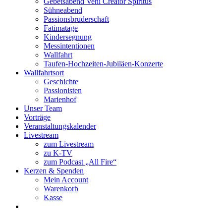
Gebetsabend Veni Creator Spiritus
Sühneabend
Passionsbruderschaft
Fatimatage
Kindersegnung
Messintentionen
Wallfahrt
Taufen-Hochzeiten-Jubiläen-Konzerte
Wallfahrtsort
Geschichte
Passionisten
Marienhof
Unser Team
Vorträge
Veranstaltungskalender
Livestream
zum Livestream
zu K-TV
zum Podcast „All Fire“
Kerzen & Spenden
Mein Account
Warenkorb
Kasse