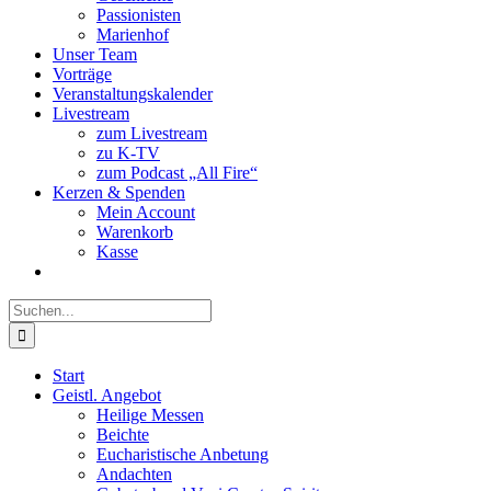
Passionisten
Marienhof
Unser Team
Vorträge
Veranstaltungskalender
Livestream
zum Livestream
zu K-TV
zum Podcast „All Fire“
Kerzen & Spenden
Mein Account
Warenkorb
Kasse
Suche
nach:
Start
Geistl. Angebot
Heilige Messen
Beichte
Eucharistische Anbetung
Andachten