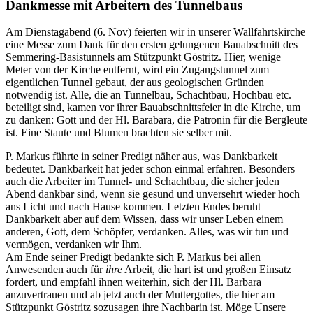
Dankmesse mit Arbeitern des Tunnelbaus
Am Dienstagabend (6. Nov) feierten wir in unserer Wallfahrtskirche
eine Messe zum Dank für den ersten gelungenen Bauabschnitt des
Semmering-Basistunnels am Stützpunkt Göstritz. Hier, wenige
Meter von der Kirche entfernt, wird ein Zugangstunnel zum
eigentlichen Tunnel gebaut, der aus geologischen Gründen
notwendig ist. Alle, die an Tunnelbau, Schachtbau, Hochbau etc.
beteiligt sind, kamen vor ihrer Bauabschnittsfeier in die Kirche, um
zu danken: Gott und der Hl. Barabara, die Patronin für die Bergleute
ist. Eine Staute und Blumen brachten sie selber mit.
P. Markus führte in seiner Predigt näher aus, was Dankbarkeit
bedeutet. Dankbarkeit hat jeder schon einmal erfahren. Besonders
auch die Arbeiter im Tunnel- und Schachtbau, die sicher jeden
Abend dankbar sind, wenn sie gesund und unversehrt wieder hoch
ans Licht und nach Hause kommen. Letzten Endes beruht
Dankbarkeit aber auf dem Wissen, dass wir unser Leben einem
anderen, Gott, dem Schöpfer, verdanken. Alles, was wir tun und
vermögen, verdanken wir Ihm.
Am Ende seiner Predigt bedankte sich P. Markus bei allen
Anwesenden auch für
ihre
Arbeit, die hart ist und großen Einsatz
fordert, und empfahl ihnen weiterhin, sich der Hl. Barbara
anzuvertrauen und ab jetzt auch der Muttergottes, die hier am
Stützpunkt Göstritz sozusagen ihre Nachbarin ist. Möge Unsere