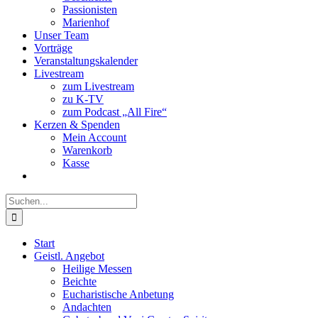
Passionisten
Marienhof
Unser Team
Vorträge
Veranstaltungskalender
Livestream
zum Livestream
zu K-TV
zum Podcast „All Fire“
Kerzen & Spenden
Mein Account
Warenkorb
Kasse
Suche
nach:
Start
Geistl. Angebot
Heilige Messen
Beichte
Eucharistische Anbetung
Andachten