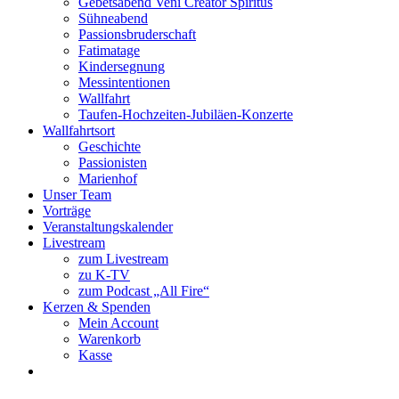
Gebetsabend Veni Creator Spiritus
Sühneabend
Passionsbruderschaft
Fatimatage
Kindersegnung
Messintentionen
Wallfahrt
Taufen-Hochzeiten-Jubiläen-Konzerte
Wallfahrtsort
Geschichte
Passionisten
Marienhof
Unser Team
Vorträge
Veranstaltungskalender
Livestream
zum Livestream
zu K-TV
zum Podcast „All Fire“
Kerzen & Spenden
Mein Account
Warenkorb
Kasse