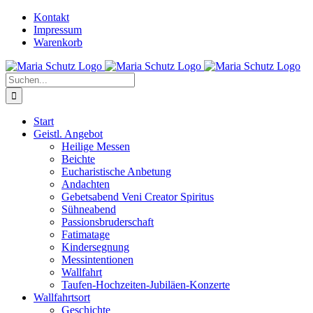
Zum
YouTube
Instagram
Kontakt
Inhalt
Impressum
springen
Warenkorb
Suche
nach:
Start
Geistl. Angebot
Heilige Messen
Beichte
Eucharistische Anbetung
Andachten
Gebetsabend Veni Creator Spiritus
Sühneabend
Passionsbruderschaft
Fatimatage
Kindersegnung
Messintentionen
Wallfahrt
Taufen-Hochzeiten-Jubiläen-Konzerte
Wallfahrtsort
Geschichte