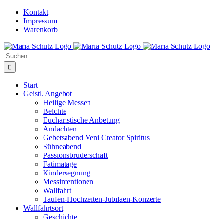
Zum
YouTube
Instagram
Kontakt
Inhalt
Impressum
springen
Warenkorb
Suche
nach:
Start
Geistl. Angebot
Heilige Messen
Beichte
Eucharistische Anbetung
Andachten
Gebetsabend Veni Creator Spiritus
Sühneabend
Passionsbruderschaft
Fatimatage
Kindersegnung
Messintentionen
Wallfahrt
Taufen-Hochzeiten-Jubiläen-Konzerte
Wallfahrtsort
Geschichte