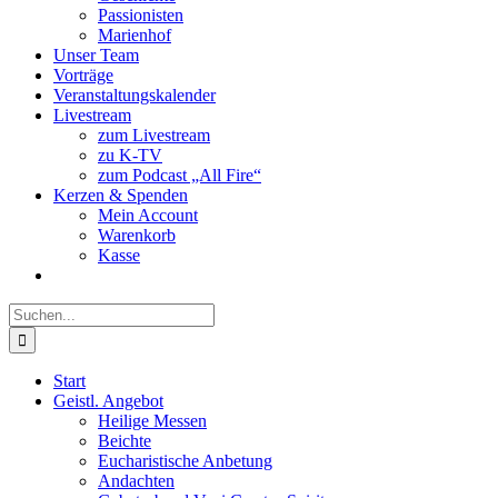
Passionisten
Marienhof
Unser Team
Vorträge
Veranstaltungskalender
Livestream
zum Livestream
zu K-TV
zum Podcast „All Fire“
Kerzen & Spenden
Mein Account
Warenkorb
Kasse
Suche
nach:
Start
Geistl. Angebot
Heilige Messen
Beichte
Eucharistische Anbetung
Andachten