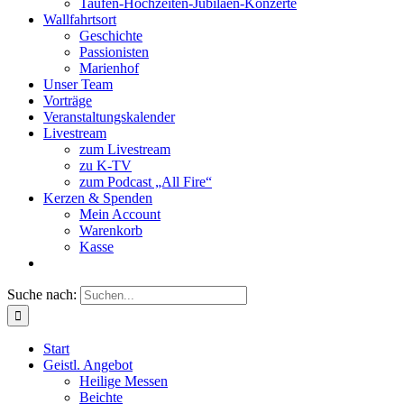
Taufen-Hochzeiten-Jubiläen-Konzerte
Wallfahrtsort
Geschichte
Passionisten
Marienhof
Unser Team
Vorträge
Veranstaltungskalender
Livestream
zum Livestream
zu K-TV
zum Podcast „All Fire“
Kerzen & Spenden
Mein Account
Warenkorb
Kasse
Suche nach:
Start
Geistl. Angebot
Heilige Messen
Beichte