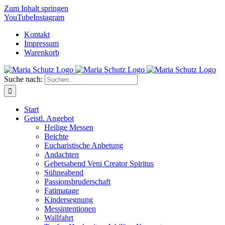
Zum Inhalt springen
YouTube
Instagram
Kontakt
Impressum
Warenkorb
Suche nach:
Start
Geistl. Angebot
Heilige Messen
Beichte
Eucharistische Anbetung
Andachten
Gebetsabend Veni Creator Spiritus
Sühneabend
Passionsbruderschaft
Fatimatage
Kindersegnung
Messintentionen
Wallfahrt