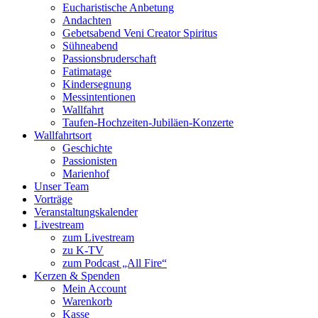
Eucharistische Anbetung
Andachten
Gebetsabend Veni Creator Spiritus
Sühneabend
Passionsbruderschaft
Fatimatage
Kindersegnung
Messintentionen
Wallfahrt
Taufen-Hochzeiten-Jubiläen-Konzerte
Wallfahrtsort
Geschichte
Passionisten
Marienhof
Unser Team
Vorträge
Veranstaltungskalender
Livestream
zum Livestream
zu K-TV
zum Podcast „All Fire“
Kerzen & Spenden
Mein Account
Warenkorb
Kasse