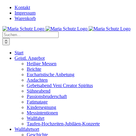
Zum
YouTube
Instagram
Kontakt
Inhalt
Impressum
springen
Warenkorb
Suche
nach:
Start
Geistl. Angebot
Heilige Messen
Beichte
Eucharistische Anbetung
Andachten
Gebetsabend Veni Creator Spiritus
Sühneabend
Passionsbruderschaft
Fatimatage
Kindersegnung
Messintentionen
Wallfahrt
Taufen-Hochzeiten-Jubiläen-Konzerte
Wallfahrtsort
Geschichte