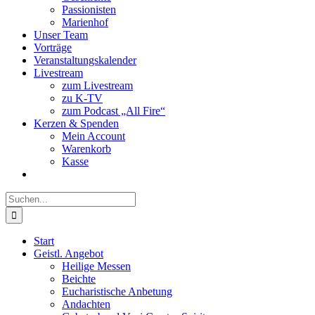
Passionisten
Marienhof
Unser Team
Vorträge
Veranstaltungskalender
Livestream
zum Livestream
zu K-TV
zum Podcast „All Fire“
Kerzen & Spenden
Mein Account
Warenkorb
Kasse
Suche
nach:
Start
Geistl. Angebot
Heilige Messen
Beichte
Eucharistische Anbetung
Andachten