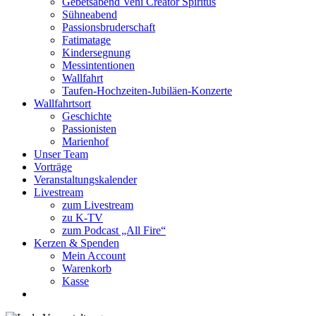
Gebetsabend Veni Creator Spiritus
Sühneabend
Passionsbruderschaft
Fatimatage
Kindersegnung
Messintentionen
Wallfahrt
Taufen-Hochzeiten-Jubiläen-Konzerte
Wallfahrtsort
Geschichte
Passionisten
Marienhof
Unser Team
Vorträge
Veranstaltungskalender
Livestream
zum Livestream
zu K-TV
zum Podcast „All Fire“
Kerzen & Spenden
Mein Account
Warenkorb
Kasse