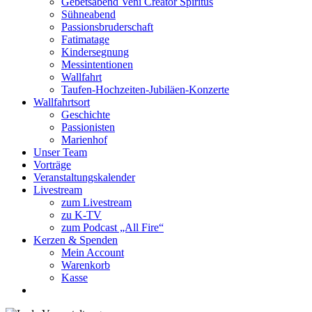
Gebetsabend Veni Creator Spiritus
Sühneabend
Passionsbruderschaft
Fatimatage
Kindersegnung
Messintentionen
Wallfahrt
Taufen-Hochzeiten-Jubiläen-Konzerte
Wallfahrtsort
Geschichte
Passionisten
Marienhof
Unser Team
Vorträge
Veranstaltungskalender
Livestream
zum Livestream
zu K-TV
zum Podcast „All Fire“
Kerzen & Spenden
Mein Account
Warenkorb
Kasse