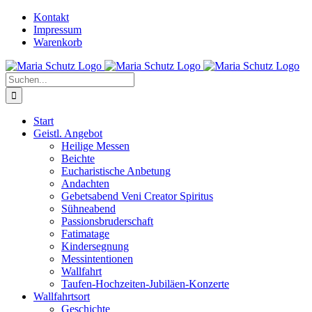
Zum
YouTube
Instagram
Kontakt
Inhalt
Impressum
springen
Warenkorb
Suche
nach:
Start
Geistl. Angebot
Heilige Messen
Beichte
Eucharistische Anbetung
Andachten
Gebetsabend Veni Creator Spiritus
Sühneabend
Passionsbruderschaft
Fatimatage
Kindersegnung
Messintentionen
Wallfahrt
Taufen-Hochzeiten-Jubiläen-Konzerte
Wallfahrtsort
Geschichte