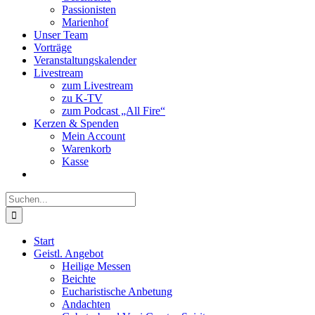
Passionisten
Marienhof
Unser Team
Vorträge
Veranstaltungskalender
Livestream
zum Livestream
zu K-TV
zum Podcast „All Fire“
Kerzen & Spenden
Mein Account
Warenkorb
Kasse
Suche
nach:
Start
Geistl. Angebot
Heilige Messen
Beichte
Eucharistische Anbetung
Andachten