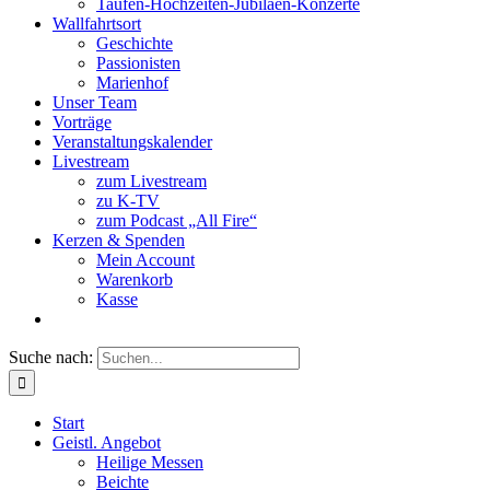
Taufen-Hochzeiten-Jubiläen-Konzerte
Wallfahrtsort
Geschichte
Passionisten
Marienhof
Unser Team
Vorträge
Veranstaltungskalender
Livestream
zum Livestream
zu K-TV
zum Podcast „All Fire“
Kerzen & Spenden
Mein Account
Warenkorb
Kasse
Suche nach:
Start
Geistl. Angebot
Heilige Messen
Beichte