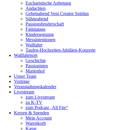
Eucharistische Anbetung
Andachten
Gebetsabend Veni Creator Spiritus
Sühneabend
Passionsbruderschaft
Fatimatage
Kindersegnung
Messintentionen
Wallfahrt
Taufen-Hochzeiten-Jubiläen-Konzerte
Wallfahrtsort
Geschichte
Passionisten
Marienhof
Unser Team
Vorträge
Veranstaltungskalender
Livestream
zum Livestream
zu K-TV
zum Podcast „All Fire“
Kerzen & Spenden
Mein Account
Warenkorb
Kasse