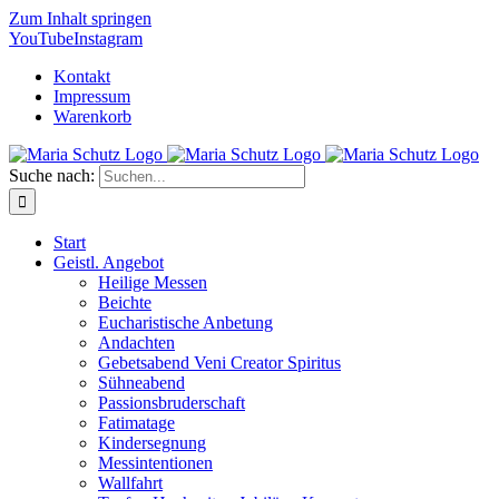
Zum Inhalt springen
YouTube
Instagram
Kontakt
Impressum
Warenkorb
Suche nach:
Start
Geistl. Angebot
Heilige Messen
Beichte
Eucharistische Anbetung
Andachten
Gebetsabend Veni Creator Spiritus
Sühneabend
Passionsbruderschaft
Fatimatage
Kindersegnung
Messintentionen
Wallfahrt