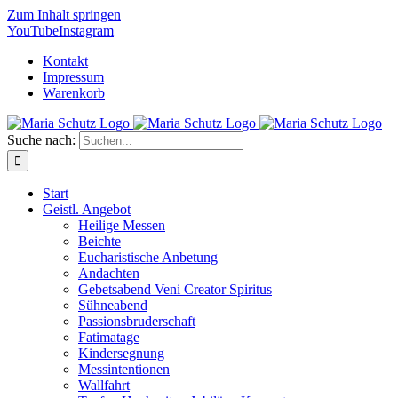
Zum Inhalt springen
YouTube
Instagram
Kontakt
Impressum
Warenkorb
Suche nach:
Start
Geistl. Angebot
Heilige Messen
Beichte
Eucharistische Anbetung
Andachten
Gebetsabend Veni Creator Spiritus
Sühneabend
Passionsbruderschaft
Fatimatage
Kindersegnung
Messintentionen
Wallfahrt