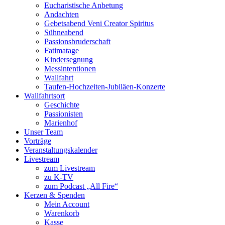
Eucharistische Anbetung
Andachten
Gebetsabend Veni Creator Spiritus
Sühneabend
Passionsbruderschaft
Fatimatage
Kindersegnung
Messintentionen
Wallfahrt
Taufen-Hochzeiten-Jubiläen-Konzerte
Wallfahrtsort
Geschichte
Passionisten
Marienhof
Unser Team
Vorträge
Veranstaltungskalender
Livestream
zum Livestream
zu K-TV
zum Podcast „All Fire“
Kerzen & Spenden
Mein Account
Warenkorb
Kasse