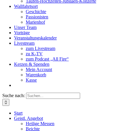
Taufen-Hochzeiten-Jubiläen-Konzerte
Wallfahrtsort
Geschichte
Passionisten
Marienhof
Unser Team
Vorträge
Veranstaltungskalender
Livestream
zum Livestream
zu K-TV
zum Podcast „All Fire“
Kerzen & Spenden
Mein Account
Warenkorb
Kasse
Suche nach:
Start
Geistl. Angebot
Heilige Messen
Beichte