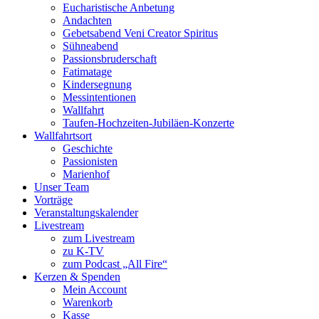
Eucharistische Anbetung
Andachten
Gebetsabend Veni Creator Spiritus
Sühneabend
Passionsbruderschaft
Fatimatage
Kindersegnung
Messintentionen
Wallfahrt
Taufen-Hochzeiten-Jubiläen-Konzerte
Wallfahrtsort
Geschichte
Passionisten
Marienhof
Unser Team
Vorträge
Veranstaltungskalender
Livestream
zum Livestream
zu K-TV
zum Podcast „All Fire“
Kerzen & Spenden
Mein Account
Warenkorb
Kasse