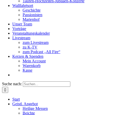
Taufen-Hochzeiten-Jubiläen-Konzerte
Wallfahrtsort
Geschichte
Passionisten
Marienhof
Unser Team
Vorträge
Veranstaltungskalender
Livestream
zum Livestream
zu K-TV
zum Podcast „All Fire“
Kerzen & Spenden
Mein Account
Warenkorb
Kasse
Suche nach:
Start
Geistl. Angebot
Heilige Messen
Beichte