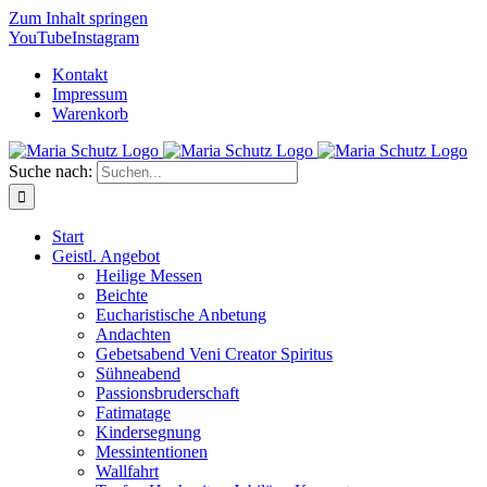
Zum Inhalt springen
YouTube
Instagram
Kontakt
Impressum
Warenkorb
Suche nach:
Start
Geistl. Angebot
Heilige Messen
Beichte
Eucharistische Anbetung
Andachten
Gebetsabend Veni Creator Spiritus
Sühneabend
Passionsbruderschaft
Fatimatage
Kindersegnung
Messintentionen
Wallfahrt