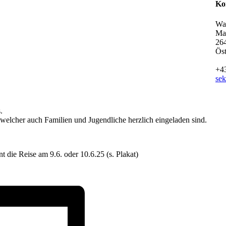
Ko
Wal
Mar
26
Öst
+4
sek
.
 welcher auch Familien und Jugendliche herzlich eingeladen sind.
 die Reise am 9.6. oder 10.6.25 (s. Plakat)