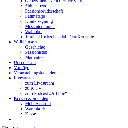
Gebetsabend Veni Creator Spiritus
Sühneabend
Passionsbruderschaft
Fatimatage
Kindersegnung
Messintentionen
Wallfahrt
Taufen-Hochzeiten-Jubiläen-Konzerte
Wallfahrtsort
Geschichte
Passionisten
Marienhof
Unser Team
Vorträge
Veranstaltungskalender
Livestream
zum Livestream
zu K-TV
zum Podcast „All Fire“
Kerzen & Spenden
Mein Account
Warenkorb
Kasse