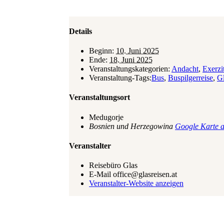
Details
Beginn:
10. Juni 2025
Ende:
18. Juni 2025
Veranstaltungskategorien:
Andacht
,
Exerzi
Veranstaltung-Tags:
Bus
,
Buspilgerreise
,
Gl
Veranstaltungsort
Medugorje
Bosnien und Herzegowina
Google Karte a
Veranstalter
Reisebüro Glas
E-Mail
office@glasreisen.at
Veranstalter-Website anzeigen