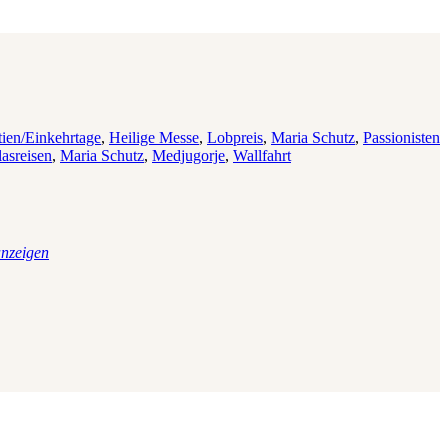
tien/Einkehrtage
,
Heilige Messe
,
Lobpreis
,
Maria Schutz
,
Passionisten
asreisen
,
Maria Schutz
,
Medjugorje
,
Wallfahrt
nzeigen