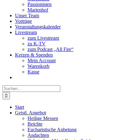
Passionisten
Marienhof
Unser Team
Vorträge
Veranstaltungskalender
Livestream
zum Livestream
zu K-TV
zum Podcast „All Fire“
Kerzen & Spenden
Mein Account
Warenkorb
Kasse
Suche
nach:
Start
Geistl. Angebot
Heilige Messen
Beichte
Eucharistische Anbetung
Andachten