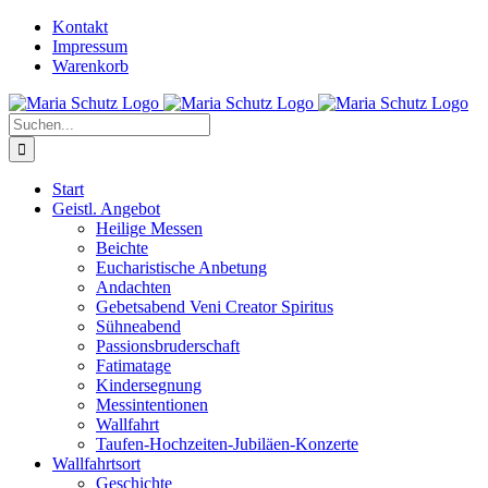
Zum
YouTube
Instagram
Kontakt
Inhalt
Impressum
springen
Warenkorb
Suche
nach:
Start
Geistl. Angebot
Heilige Messen
Beichte
Eucharistische Anbetung
Andachten
Gebetsabend Veni Creator Spiritus
Sühneabend
Passionsbruderschaft
Fatimatage
Kindersegnung
Messintentionen
Wallfahrt
Taufen-Hochzeiten-Jubiläen-Konzerte
Wallfahrtsort
Geschichte