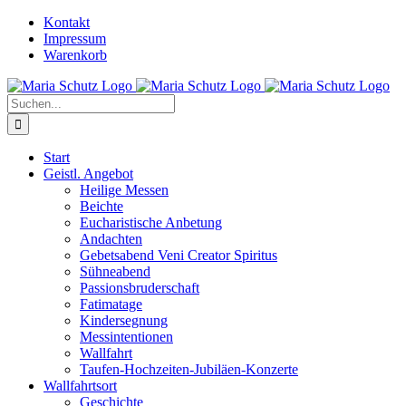
Zum
YouTube
Instagram
Kontakt
Inhalt
Impressum
springen
Warenkorb
Suche
nach:
Start
Geistl. Angebot
Heilige Messen
Beichte
Eucharistische Anbetung
Andachten
Gebetsabend Veni Creator Spiritus
Sühneabend
Passionsbruderschaft
Fatimatage
Kindersegnung
Messintentionen
Wallfahrt
Taufen-Hochzeiten-Jubiläen-Konzerte
Wallfahrtsort
Geschichte