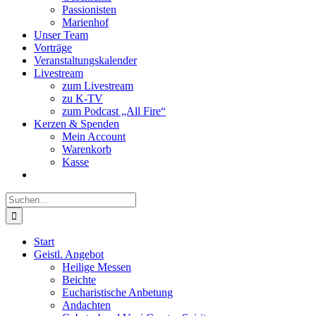
Passionisten
Marienhof
Unser Team
Vorträge
Veranstaltungskalender
Livestream
zum Livestream
zu K-TV
zum Podcast „All Fire“
Kerzen & Spenden
Mein Account
Warenkorb
Kasse
Suche
nach:
Start
Geistl. Angebot
Heilige Messen
Beichte
Eucharistische Anbetung
Andachten