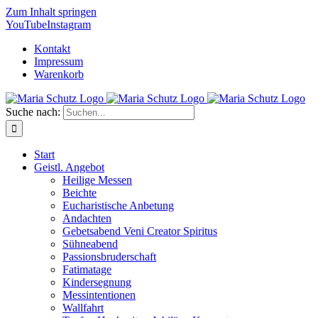
Zum Inhalt springen
YouTube
Instagram
Kontakt
Impressum
Warenkorb
Suche nach:
Start
Geistl. Angebot
Heilige Messen
Beichte
Eucharistische Anbetung
Andachten
Gebetsabend Veni Creator Spiritus
Sühneabend
Passionsbruderschaft
Fatimatage
Kindersegnung
Messintentionen
Wallfahrt