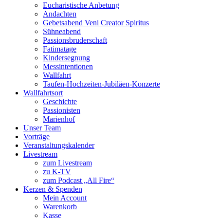
Eucharistische Anbetung
Andachten
Gebetsabend Veni Creator Spiritus
Sühneabend
Passionsbruderschaft
Fatimatage
Kindersegnung
Messintentionen
Wallfahrt
Taufen-Hochzeiten-Jubiläen-Konzerte
Wallfahrtsort
Geschichte
Passionisten
Marienhof
Unser Team
Vorträge
Veranstaltungskalender
Livestream
zum Livestream
zu K-TV
zum Podcast „All Fire“
Kerzen & Spenden
Mein Account
Warenkorb
Kasse