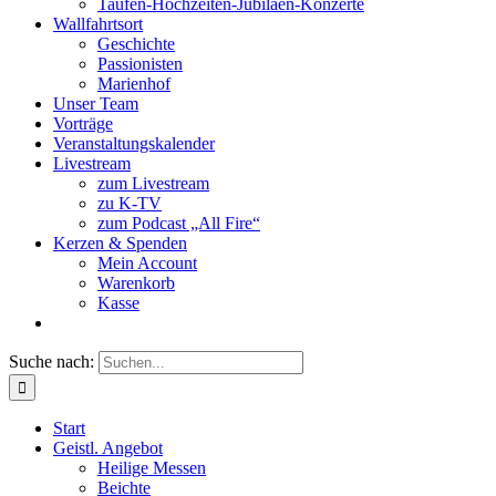
Taufen-Hochzeiten-Jubiläen-Konzerte
Wallfahrtsort
Geschichte
Passionisten
Marienhof
Unser Team
Vorträge
Veranstaltungskalender
Livestream
zum Livestream
zu K-TV
zum Podcast „All Fire“
Kerzen & Spenden
Mein Account
Warenkorb
Kasse
Suche nach:
Start
Geistl. Angebot
Heilige Messen
Beichte