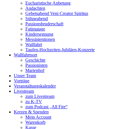
Eucharistische Anbetung
Andachten
Gebetsabend Veni Creator Spiritus
Sühneabend
Passionsbruderschaft
Fatimatage
Kindersegnung
Messintentionen
Wallfahrt
Taufen-Hochzeiten-Jubiläen-Konzerte
Wallfahrtsort
Geschichte
Passionisten
Marienhof
Unser Team
Vorträge
Veranstaltungskalender
Livestream
zum Livestream
zu K-TV
zum Podcast „All Fire“
Kerzen & Spenden
Mein Account
Warenkorb
Kasse