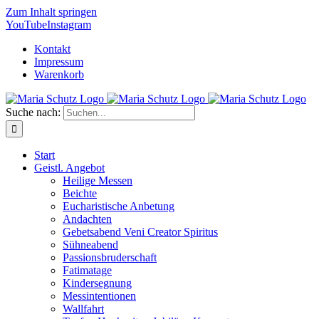
Zum Inhalt springen
YouTube
Instagram
Kontakt
Impressum
Warenkorb
Suche nach:
Start
Geistl. Angebot
Heilige Messen
Beichte
Eucharistische Anbetung
Andachten
Gebetsabend Veni Creator Spiritus
Sühneabend
Passionsbruderschaft
Fatimatage
Kindersegnung
Messintentionen
Wallfahrt