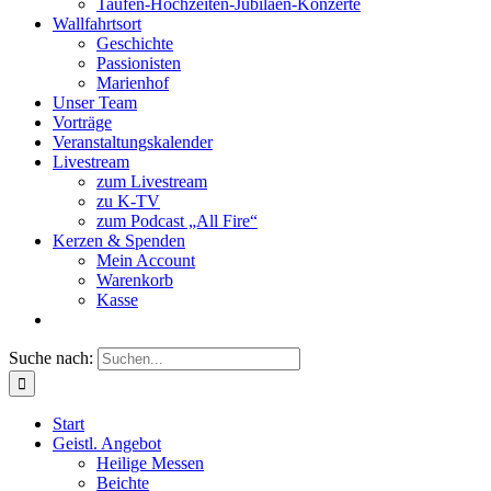
Taufen-Hochzeiten-Jubiläen-Konzerte
Wallfahrtsort
Geschichte
Passionisten
Marienhof
Unser Team
Vorträge
Veranstaltungskalender
Livestream
zum Livestream
zu K-TV
zum Podcast „All Fire“
Kerzen & Spenden
Mein Account
Warenkorb
Kasse
Suche nach:
Start
Geistl. Angebot
Heilige Messen
Beichte