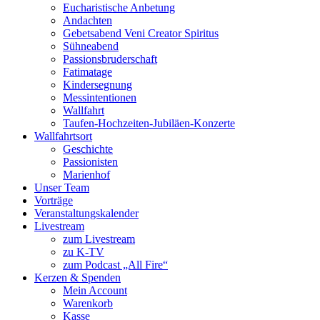
Eucharistische Anbetung
Andachten
Gebetsabend Veni Creator Spiritus
Sühneabend
Passionsbruderschaft
Fatimatage
Kindersegnung
Messintentionen
Wallfahrt
Taufen-Hochzeiten-Jubiläen-Konzerte
Wallfahrtsort
Geschichte
Passionisten
Marienhof
Unser Team
Vorträge
Veranstaltungskalender
Livestream
zum Livestream
zu K-TV
zum Podcast „All Fire“
Kerzen & Spenden
Mein Account
Warenkorb
Kasse