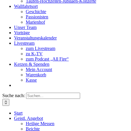
Taufen-Hochzeiten-Jubiläen-Konzerte
Wallfahrtsort
Geschichte
Passionisten
Marienhof
Unser Team
Vorträge
Veranstaltungskalender
Livestream
zum Livestream
zu K-TV
zum Podcast „All Fire“
Kerzen & Spenden
Mein Account
Warenkorb
Kasse
Suche nach:
Start
Geistl. Angebot
Heilige Messen
Beichte