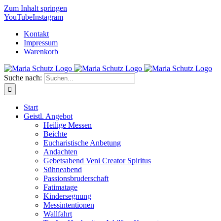
Zum Inhalt springen
YouTube
Instagram
Kontakt
Impressum
Warenkorb
Suche nach:
Start
Geistl. Angebot
Heilige Messen
Beichte
Eucharistische Anbetung
Andachten
Gebetsabend Veni Creator Spiritus
Sühneabend
Passionsbruderschaft
Fatimatage
Kindersegnung
Messintentionen
Wallfahrt