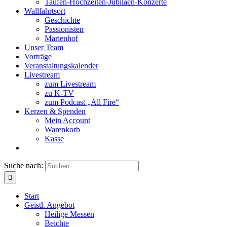
Taufen-Hochzeiten-Jubiläen-Konzerte
Wallfahrtsort
Geschichte
Passionisten
Marienhof
Unser Team
Vorträge
Veranstaltungskalender
Livestream
zum Livestream
zu K-TV
zum Podcast „All Fire“
Kerzen & Spenden
Mein Account
Warenkorb
Kasse
Suche nach:
Start
Geistl. Angebot
Heilige Messen
Beichte