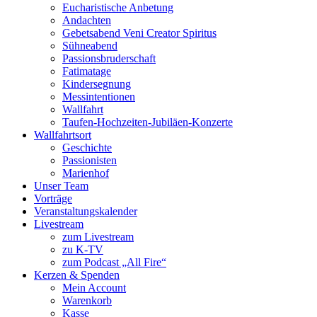
Eucharistische Anbetung
Andachten
Gebetsabend Veni Creator Spiritus
Sühneabend
Passionsbruderschaft
Fatimatage
Kindersegnung
Messintentionen
Wallfahrt
Taufen-Hochzeiten-Jubiläen-Konzerte
Wallfahrtsort
Geschichte
Passionisten
Marienhof
Unser Team
Vorträge
Veranstaltungskalender
Livestream
zum Livestream
zu K-TV
zum Podcast „All Fire“
Kerzen & Spenden
Mein Account
Warenkorb
Kasse