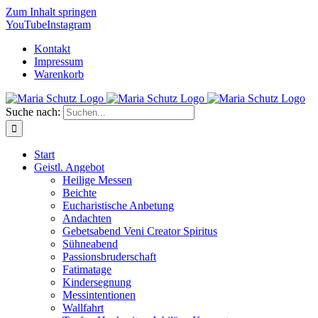
Zum Inhalt springen
YouTube
Instagram
Kontakt
Impressum
Warenkorb
Suche nach:
Start
Geistl. Angebot
Heilige Messen
Beichte
Eucharistische Anbetung
Andachten
Gebetsabend Veni Creator Spiritus
Sühneabend
Passionsbruderschaft
Fatimatage
Kindersegnung
Messintentionen
Wallfahrt