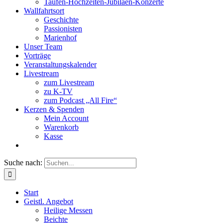
Taufen-Hochzeiten-Jubiläen-Konzerte
Wallfahrtsort
Geschichte
Passionisten
Marienhof
Unser Team
Vorträge
Veranstaltungskalender
Livestream
zum Livestream
zu K-TV
zum Podcast „All Fire“
Kerzen & Spenden
Mein Account
Warenkorb
Kasse
Suche nach:
Start
Geistl. Angebot
Heilige Messen
Beichte