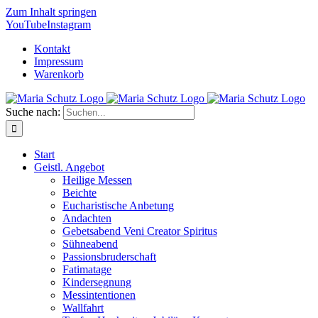
Zum Inhalt springen
YouTube
Instagram
Kontakt
Impressum
Warenkorb
Suche nach:
Start
Geistl. Angebot
Heilige Messen
Beichte
Eucharistische Anbetung
Andachten
Gebetsabend Veni Creator Spiritus
Sühneabend
Passionsbruderschaft
Fatimatage
Kindersegnung
Messintentionen
Wallfahrt