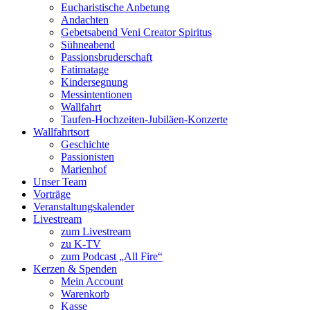
Eucharistische Anbetung
Andachten
Gebetsabend Veni Creator Spiritus
Sühneabend
Passionsbruderschaft
Fatimatage
Kindersegnung
Messintentionen
Wallfahrt
Taufen-Hochzeiten-Jubiläen-Konzerte
Wallfahrtsort
Geschichte
Passionisten
Marienhof
Unser Team
Vorträge
Veranstaltungskalender
Livestream
zum Livestream
zu K-TV
zum Podcast „All Fire“
Kerzen & Spenden
Mein Account
Warenkorb
Kasse