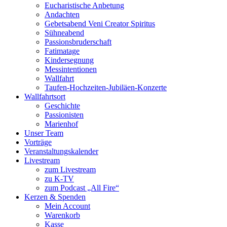
Eucharistische Anbetung
Andachten
Gebetsabend Veni Creator Spiritus
Sühneabend
Passionsbruderschaft
Fatimatage
Kindersegnung
Messintentionen
Wallfahrt
Taufen-Hochzeiten-Jubiläen-Konzerte
Wallfahrtsort
Geschichte
Passionisten
Marienhof
Unser Team
Vorträge
Veranstaltungskalender
Livestream
zum Livestream
zu K-TV
zum Podcast „All Fire“
Kerzen & Spenden
Mein Account
Warenkorb
Kasse