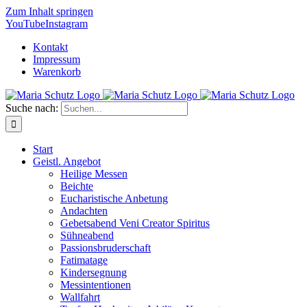
Zum Inhalt springen
YouTube
Instagram
Kontakt
Impressum
Warenkorb
Suche nach:
Start
Geistl. Angebot
Heilige Messen
Beichte
Eucharistische Anbetung
Andachten
Gebetsabend Veni Creator Spiritus
Sühneabend
Passionsbruderschaft
Fatimatage
Kindersegnung
Messintentionen
Wallfahrt