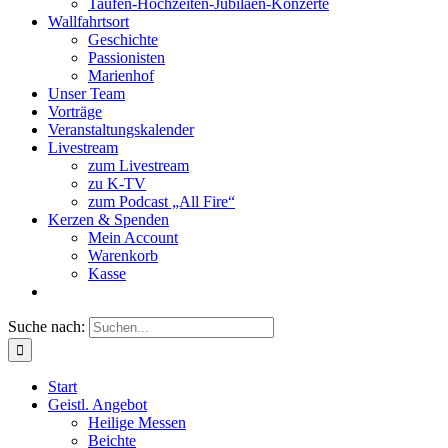
Taufen-Hochzeiten-Jubiläen-Konzerte
Wallfahrtsort
Geschichte
Passionisten
Marienhof
Unser Team
Vorträge
Veranstaltungskalender
Livestream
zum Livestream
zu K-TV
zum Podcast „All Fire“
Kerzen & Spenden
Mein Account
Warenkorb
Kasse
Suche nach:
Start
Geistl. Angebot
Heilige Messen
Beichte