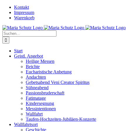
Zum
YouTube
Instagram
Kontakt
Inhalt
Impressum
springen
Warenkorb
Suche
nach:
Start
Geistl. Angebot
Heilige Messen
Beichte
Eucharistische Anbetung
Andachten
Gebetsabend Veni Creator Spiritus
Sühneabend
Passionsbruderschaft
Fatimatage
Kindersegnung
Messintentionen
Wallfahrt
Taufen-Hochzeiten-Jubiläen-Konzerte
Wallfahrtsort
Geschichte