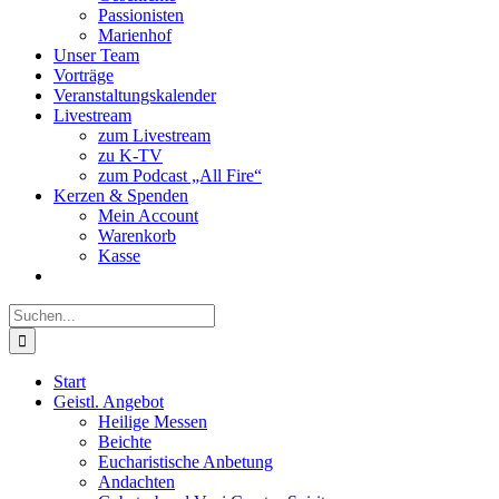
Passionisten
Marienhof
Unser Team
Vorträge
Veranstaltungskalender
Livestream
zum Livestream
zu K-TV
zum Podcast „All Fire“
Kerzen & Spenden
Mein Account
Warenkorb
Kasse
Suche
nach:
Start
Geistl. Angebot
Heilige Messen
Beichte
Eucharistische Anbetung
Andachten