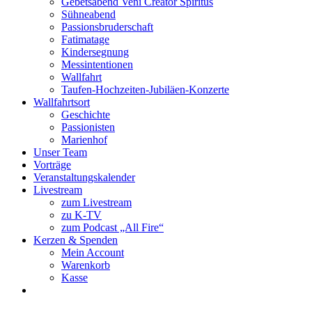
Gebetsabend Veni Creator Spiritus
Sühneabend
Passionsbruderschaft
Fatimatage
Kindersegnung
Messintentionen
Wallfahrt
Taufen-Hochzeiten-Jubiläen-Konzerte
Wallfahrtsort
Geschichte
Passionisten
Marienhof
Unser Team
Vorträge
Veranstaltungskalender
Livestream
zum Livestream
zu K-TV
zum Podcast „All Fire“
Kerzen & Spenden
Mein Account
Warenkorb
Kasse