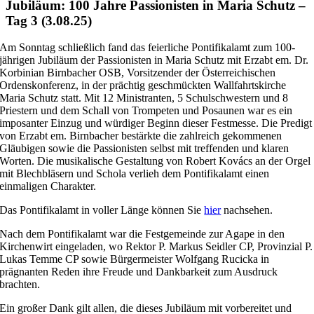
Jubiläum: 100 Jahre Passionisten in Maria Schutz –
Tag 3 (3.08.25)
Am Sonntag schließlich fand das feierliche Pontifikalamt zum 100-
jährigen Jubiläum der Passionisten in Maria Schutz mit Erzabt em. Dr.
Korbinian Birnbacher OSB, Vorsitzender der Österreichischen
Ordenskonferenz, in der prächtig geschmückten Wallfahrtskirche
Maria Schutz statt. Mit 12 Ministranten, 5 Schulschwestern und 8
Priestern und dem Schall von Trompeten und Posaunen war es ein
imposanter Einzug und würdiger Beginn dieser Festmesse. Die Predigt
von Erzabt em. Birnbacher bestärkte die zahlreich gekommenen
Gläubigen sowie die Passionisten selbst mit treffenden und klaren
Worten. Die musikalische Gestaltung von Robert Kovács an der Orgel
mit Blechbläsern und Schola verlieh dem Pontifikalamt einen
einmaligen Charakter.
Das Pontifikalamt in voller Länge können Sie
hier
nachsehen.
Nach dem Pontifikalamt war die Festgemeinde zur Agape in den
Kirchenwirt eingeladen, wo Rektor P. Markus Seidler CP, Provinzial P.
Lukas Temme CP sowie Bürgermeister Wolfgang Rucicka in
prägnanten Reden ihre Freude und Dankbarkeit zum Ausdruck
brachten.
Ein großer Dank gilt allen, die dieses Jubiläum mit vorbereitet und