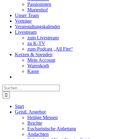
Passionisten
Marienhof
Unser Team
Vorträge
Veranstaltungskalender
Livestream
zum Livestream
zu K-TV
zum Podcast „All Fire“
Kerzen & Spenden
Mein Account
Warenkorb
Kasse
Suche
nach:
Start
Geistl. Angebot
Heilige Messen
Beichte
Eucharistische Anbetung
Andachten