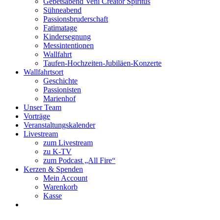
Gebetsabend Veni Creator Spiritus
Sühneabend
Passionsbruderschaft
Fatimatage
Kindersegnung
Messintentionen
Wallfahrt
Taufen-Hochzeiten-Jubiläen-Konzerte
Wallfahrtsort
Geschichte
Passionisten
Marienhof
Unser Team
Vorträge
Veranstaltungskalender
Livestream
zum Livestream
zu K-TV
zum Podcast „All Fire“
Kerzen & Spenden
Mein Account
Warenkorb
Kasse