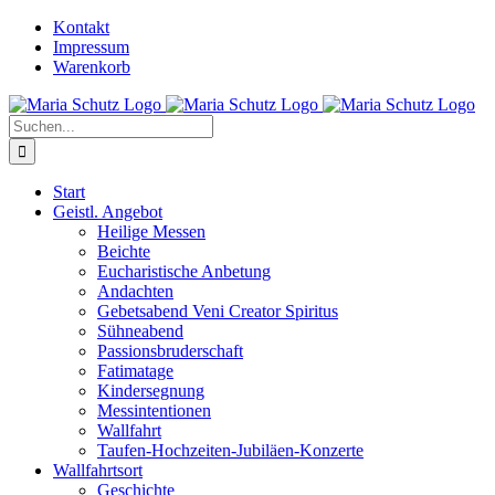
Zum
YouTube
Instagram
Kontakt
Inhalt
Impressum
springen
Warenkorb
Suche
nach:
Start
Geistl. Angebot
Heilige Messen
Beichte
Eucharistische Anbetung
Andachten
Gebetsabend Veni Creator Spiritus
Sühneabend
Passionsbruderschaft
Fatimatage
Kindersegnung
Messintentionen
Wallfahrt
Taufen-Hochzeiten-Jubiläen-Konzerte
Wallfahrtsort
Geschichte