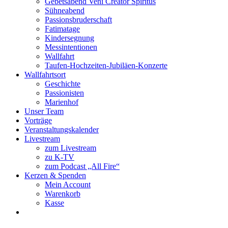
Gebetsabend Veni Creator Spiritus
Sühneabend
Passionsbruderschaft
Fatimatage
Kindersegnung
Messintentionen
Wallfahrt
Taufen-Hochzeiten-Jubiläen-Konzerte
Wallfahrtsort
Geschichte
Passionisten
Marienhof
Unser Team
Vorträge
Veranstaltungskalender
Livestream
zum Livestream
zu K-TV
zum Podcast „All Fire“
Kerzen & Spenden
Mein Account
Warenkorb
Kasse