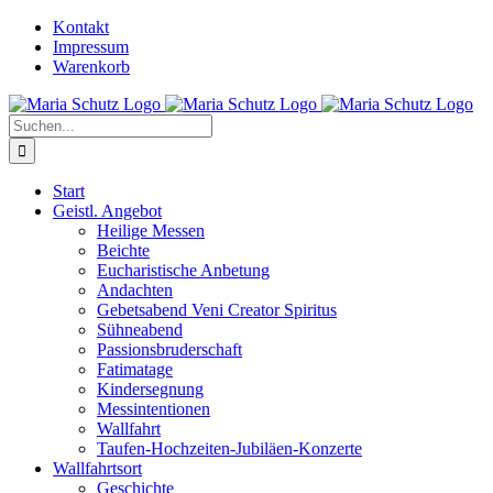
Zum
YouTube
Instagram
Kontakt
Inhalt
Impressum
springen
Warenkorb
Suche
nach:
Start
Geistl. Angebot
Heilige Messen
Beichte
Eucharistische Anbetung
Andachten
Gebetsabend Veni Creator Spiritus
Sühneabend
Passionsbruderschaft
Fatimatage
Kindersegnung
Messintentionen
Wallfahrt
Taufen-Hochzeiten-Jubiläen-Konzerte
Wallfahrtsort
Geschichte