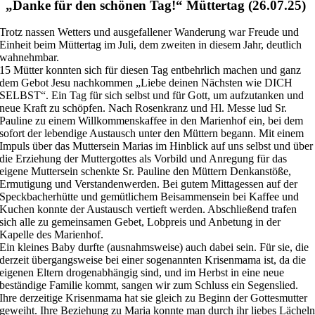
„Danke für den schönen Tag!“ Müttertag (26.07.25)
Trotz nassen Wetters und ausgefallener Wanderung war Freude und
Einheit beim Müttertag im Juli, dem zweiten in diesem Jahr, deutlich
wahnehmbar.
15 Mütter konnten sich für diesen Tag entbehrlich machen und ganz
dem Gebot Jesu nachkommen „Liebe deinen Nächsten wie DICH
SELBST“. Ein Tag für sich selbst und für Gott, um aufzutanken und
neue Kraft zu schöpfen. Nach Rosenkranz und Hl. Messe lud Sr.
Pauline zu einem Willkommenskaffee in den Marienhof ein, bei dem
sofort der lebendige Austausch unter den Müttern begann. Mit einem
Impuls über das Muttersein Marias im Hinblick auf uns selbst und über
die Erziehung der Muttergottes als Vorbild und Anregung für das
eigene Muttersein schenkte Sr. Pauline den Müttern Denkanstöße,
Ermutigung und Verstandenwerden. Bei gutem Mittagessen auf der
Speckbacherhütte und gemütlichem Beisammensein bei Kaffee und
Kuchen konnte der Austausch vertieft werden. Abschließend trafen
sich alle zu gemeinsamen Gebet, Lobpreis und Anbetung in der
Kapelle des Marienhof.
Ein kleines Baby durfte (ausnahmsweise) auch dabei sein. Für sie, die
derzeit übergangsweise bei einer sogenannten Krisenmama ist, da die
eigenen Eltern drogenabhängig sind, und im Herbst in eine neue
beständige Familie kommt, sangen wir zum Schluss ein Segenslied.
Ihre derzeitige Krisenmama hat sie gleich zu Beginn der Gottesmutter
geweiht. Ihre Beziehung zu Maria konnte man durch ihr liebes Lächel