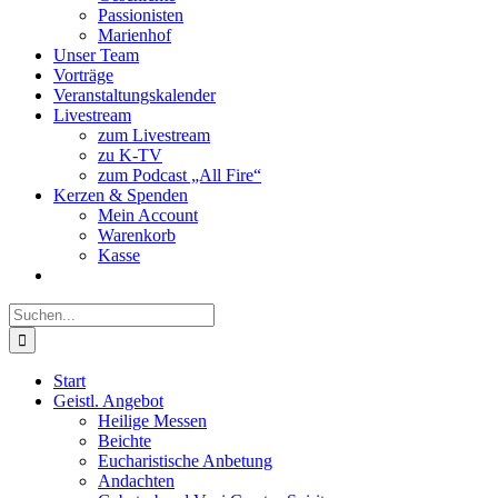
Passionisten
Marienhof
Unser Team
Vorträge
Veranstaltungskalender
Livestream
zum Livestream
zu K-TV
zum Podcast „All Fire“
Kerzen & Spenden
Mein Account
Warenkorb
Kasse
Suche
nach:
Start
Geistl. Angebot
Heilige Messen
Beichte
Eucharistische Anbetung
Andachten