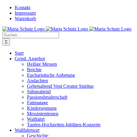
Zum
YouTube
Instagram
Kontakt
Inhalt
Impressum
springen
Warenkorb
Suche
nach:
Start
Geistl. Angebot
Heilige Messen
Beichte
Eucharistische Anbetung
Andachten
Gebetsabend Veni Creator Spiritus
Sühneabend
Passionsbruderschaft
Fatimatage
Kindersegnung
Messintentionen
Wallfahrt
Taufen-Hochzeiten-Jubiläen-Konzerte
Wallfahrtsort
Geschichte