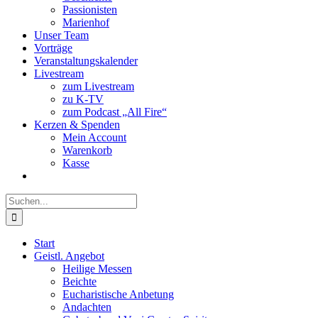
Passionisten
Marienhof
Unser Team
Vorträge
Veranstaltungskalender
Livestream
zum Livestream
zu K-TV
zum Podcast „All Fire“
Kerzen & Spenden
Mein Account
Warenkorb
Kasse
Suche
nach:
Start
Geistl. Angebot
Heilige Messen
Beichte
Eucharistische Anbetung
Andachten