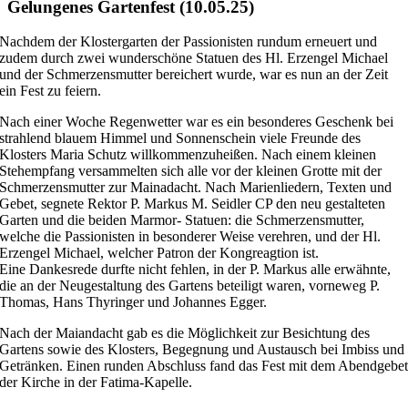
Gelungenes Gartenfest (10.05.25)
Nachdem der Klostergarten der Passionisten rundum erneuert und
zudem durch zwei wunderschöne Statuen des Hl. Erzengel Michael
und der Schmerzensmutter bereichert wurde, war es nun an der Zeit
ein Fest zu feiern.
Nach einer Woche Regenwetter war es ein besonderes Geschenk bei
strahlend blauem Himmel und Sonnenschein viele Freunde des
Klosters Maria Schutz willkommenzuheißen. Nach einem kleinen
Stehempfang versammelten sich alle vor der kleinen Grotte mit der
Schmerzensmutter zur Mainadacht. Nach Marienliedern, Texten und
Gebet, segnete Rektor P. Markus M. Seidler CP den neu gestalteten
Garten und die beiden Marmor- Statuen: die Schmerzensmutter,
welche die Passionisten in besonderer Weise verehren, und der Hl.
Erzengel Michael, welcher Patron der Kongreagtion ist.
Eine Dankesrede durfte nicht fehlen, in der P. Markus alle erwähnte,
die an der Neugestaltung des Gartens beteiligt waren, vorneweg P.
Thomas, Hans Thyringer und Johannes Egger.
Nach der Maiandacht gab es die Möglichkeit zur Besichtung des
Gartens sowie des Klosters, Begegnung und Austausch bei Imbiss und
Getränken. Einen runden Abschluss fand das Fest mit dem Abendgebe
der Kirche in der Fatima-Kapelle.