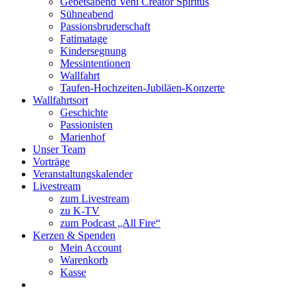
Gebetsabend Veni Creator Spiritus
Sühneabend
Passionsbruderschaft
Fatimatage
Kindersegnung
Messintentionen
Wallfahrt
Taufen-Hochzeiten-Jubiläen-Konzerte
Wallfahrtsort
Geschichte
Passionisten
Marienhof
Unser Team
Vorträge
Veranstaltungskalender
Livestream
zum Livestream
zu K-TV
zum Podcast „All Fire“
Kerzen & Spenden
Mein Account
Warenkorb
Kasse