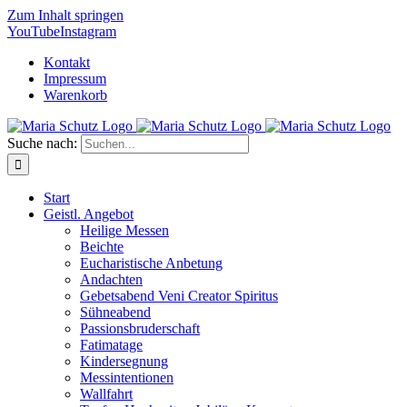
Zum Inhalt springen
YouTube
Instagram
Kontakt
Impressum
Warenkorb
Suche nach:
Start
Geistl. Angebot
Heilige Messen
Beichte
Eucharistische Anbetung
Andachten
Gebetsabend Veni Creator Spiritus
Sühneabend
Passionsbruderschaft
Fatimatage
Kindersegnung
Messintentionen
Wallfahrt