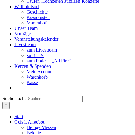
Taufen-Hochzeiten-Jubiläen-Konzerte
Wallfahrtsort
Geschichte
Passionisten
Marienhof
Unser Team
Vorträge
Veranstaltungskalender
Livestream
zum Livestream
zu K-TV
zum Podcast „All Fire“
Kerzen & Spenden
Mein Account
Warenkorb
Kasse
Suche nach:
Start
Geistl. Angebot
Heilige Messen
Beichte