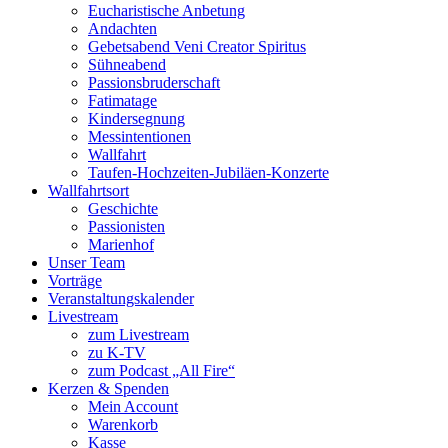
Eucharistische Anbetung
Andachten
Gebetsabend Veni Creator Spiritus
Sühneabend
Passionsbruderschaft
Fatimatage
Kindersegnung
Messintentionen
Wallfahrt
Taufen-Hochzeiten-Jubiläen-Konzerte
Wallfahrtsort
Geschichte
Passionisten
Marienhof
Unser Team
Vorträge
Veranstaltungskalender
Livestream
zum Livestream
zu K-TV
zum Podcast „All Fire“
Kerzen & Spenden
Mein Account
Warenkorb
Kasse