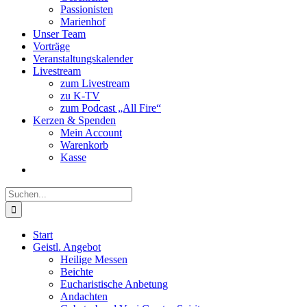
Passionisten
Marienhof
Unser Team
Vorträge
Veranstaltungskalender
Livestream
zum Livestream
zu K-TV
zum Podcast „All Fire“
Kerzen & Spenden
Mein Account
Warenkorb
Kasse
Suche
nach:
Start
Geistl. Angebot
Heilige Messen
Beichte
Eucharistische Anbetung
Andachten