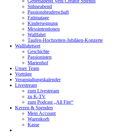
Gebetsabend Veni Creator Spiritus
Sühneabend
Passionsbruderschaft
Fatimatage
Kindersegnung
Messintentionen
Wallfahrt
Taufen-Hochzeiten-Jubiläen-Konzerte
Wallfahrtsort
Geschichte
Passionisten
Marienhof
Unser Team
Vorträge
Veranstaltungskalender
Livestream
zum Livestream
zu K-TV
zum Podcast „All Fire“
Kerzen & Spenden
Mein Account
Warenkorb
Kasse