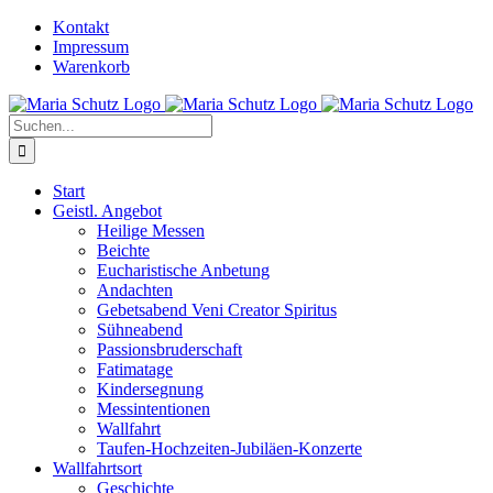
Zum
YouTube
Instagram
Kontakt
Inhalt
Impressum
springen
Warenkorb
Suche
nach:
Start
Geistl. Angebot
Heilige Messen
Beichte
Eucharistische Anbetung
Andachten
Gebetsabend Veni Creator Spiritus
Sühneabend
Passionsbruderschaft
Fatimatage
Kindersegnung
Messintentionen
Wallfahrt
Taufen-Hochzeiten-Jubiläen-Konzerte
Wallfahrtsort
Geschichte