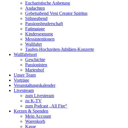
Eucharistische Anbetung
Andachten
Gebetsabend Veni Creator Spiritus
Sühneabend
Passionsbruderschaft
Fatimatage
Kindersegnung
Messintentionen
Wallfahrt
Taufen-Hochzeiten-Jubiläen-Konzerte
Wallfahrtsort
Geschichte
Passionisten
Marienhof
Unser Team
Vorträge
Veranstaltungskalender
Livestream
zum Livestream
zu K-TV
zum Podcast „All Fire“
Kerzen & Spenden
Mein Account
Warenkorb
Kasse