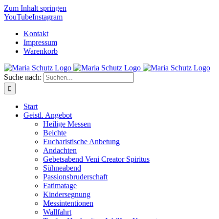
Zum Inhalt springen
YouTube
Instagram
Kontakt
Impressum
Warenkorb
Suche nach:
Start
Geistl. Angebot
Heilige Messen
Beichte
Eucharistische Anbetung
Andachten
Gebetsabend Veni Creator Spiritus
Sühneabend
Passionsbruderschaft
Fatimatage
Kindersegnung
Messintentionen
Wallfahrt