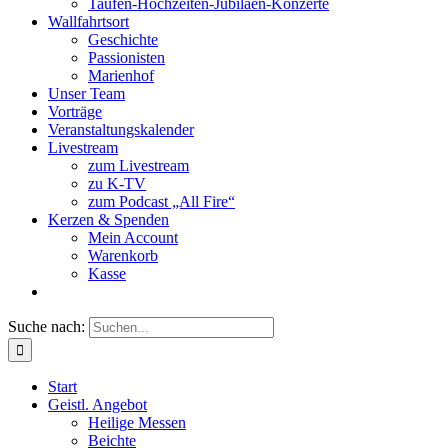
Taufen-Hochzeiten-Jubiläen-Konzerte
Wallfahrtsort
Geschichte
Passionisten
Marienhof
Unser Team
Vorträge
Veranstaltungskalender
Livestream
zum Livestream
zu K-TV
zum Podcast „All Fire“
Kerzen & Spenden
Mein Account
Warenkorb
Kasse
Suche nach:
Start
Geistl. Angebot
Heilige Messen
Beichte