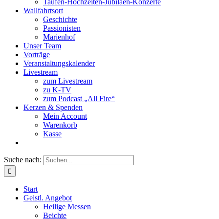
Taufen-Hochzeiten-Jubiläen-Konzerte
Wallfahrtsort
Geschichte
Passionisten
Marienhof
Unser Team
Vorträge
Veranstaltungskalender
Livestream
zum Livestream
zu K-TV
zum Podcast „All Fire“
Kerzen & Spenden
Mein Account
Warenkorb
Kasse
Suche nach:
Start
Geistl. Angebot
Heilige Messen
Beichte