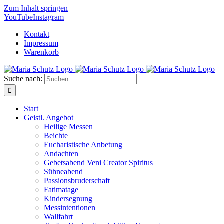
Zum Inhalt springen
YouTube
Instagram
Kontakt
Impressum
Warenkorb
Suche nach:
Start
Geistl. Angebot
Heilige Messen
Beichte
Eucharistische Anbetung
Andachten
Gebetsabend Veni Creator Spiritus
Sühneabend
Passionsbruderschaft
Fatimatage
Kindersegnung
Messintentionen
Wallfahrt