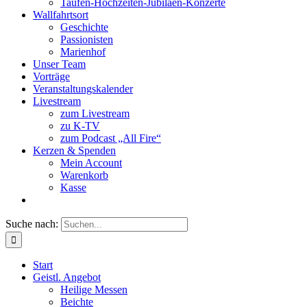
Taufen-Hochzeiten-Jubiläen-Konzerte
Wallfahrtsort
Geschichte
Passionisten
Marienhof
Unser Team
Vorträge
Veranstaltungskalender
Livestream
zum Livestream
zu K-TV
zum Podcast „All Fire“
Kerzen & Spenden
Mein Account
Warenkorb
Kasse
Suche nach:
Start
Geistl. Angebot
Heilige Messen
Beichte