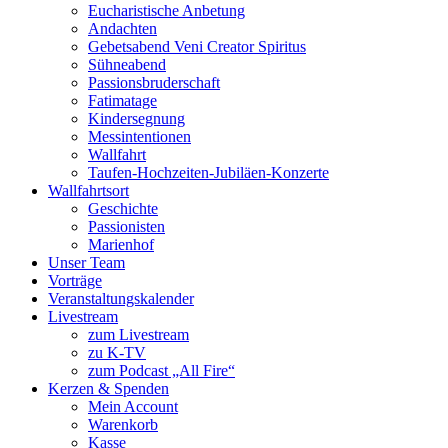
Eucharistische Anbetung
Andachten
Gebetsabend Veni Creator Spiritus
Sühneabend
Passionsbruderschaft
Fatimatage
Kindersegnung
Messintentionen
Wallfahrt
Taufen-Hochzeiten-Jubiläen-Konzerte
Wallfahrtsort
Geschichte
Passionisten
Marienhof
Unser Team
Vorträge
Veranstaltungskalender
Livestream
zum Livestream
zu K-TV
zum Podcast „All Fire“
Kerzen & Spenden
Mein Account
Warenkorb
Kasse