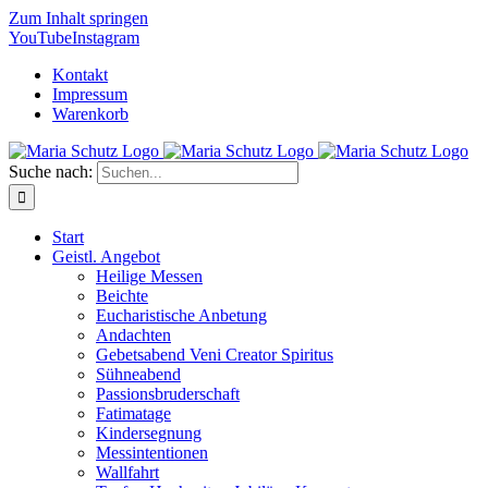
Zum Inhalt springen
YouTube
Instagram
Kontakt
Impressum
Warenkorb
Suche nach:
Start
Geistl. Angebot
Heilige Messen
Beichte
Eucharistische Anbetung
Andachten
Gebetsabend Veni Creator Spiritus
Sühneabend
Passionsbruderschaft
Fatimatage
Kindersegnung
Messintentionen
Wallfahrt