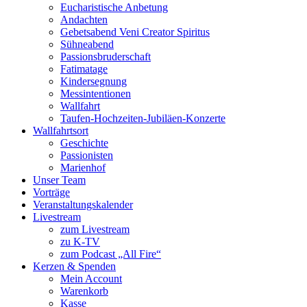
Eucharistische Anbetung
Andachten
Gebetsabend Veni Creator Spiritus
Sühneabend
Passionsbruderschaft
Fatimatage
Kindersegnung
Messintentionen
Wallfahrt
Taufen-Hochzeiten-Jubiläen-Konzerte
Wallfahrtsort
Geschichte
Passionisten
Marienhof
Unser Team
Vorträge
Veranstaltungskalender
Livestream
zum Livestream
zu K-TV
zum Podcast „All Fire“
Kerzen & Spenden
Mein Account
Warenkorb
Kasse