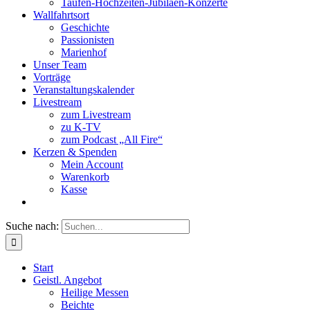
Taufen-Hochzeiten-Jubiläen-Konzerte
Wallfahrtsort
Geschichte
Passionisten
Marienhof
Unser Team
Vorträge
Veranstaltungskalender
Livestream
zum Livestream
zu K-TV
zum Podcast „All Fire“
Kerzen & Spenden
Mein Account
Warenkorb
Kasse
Suche nach:
Start
Geistl. Angebot
Heilige Messen
Beichte