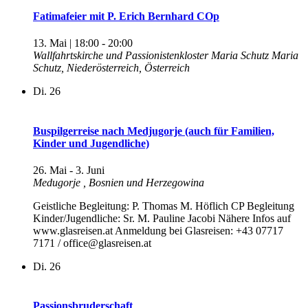
Fatimafeier mit P. Erich Bernhard COp
13. Mai | 18:00
-
20:00
Wallfahrtskirche und Passionistenkloster Maria Schutz
Maria
Schutz, Niederösterreich, Österreich
Di.
26
Buspilgerreise nach Medjugorje (auch für Familien,
Kinder und Jugendliche)
26. Mai
-
3. Juni
Medugorje
, Bosnien und Herzegowina
Geistliche Begleitung: P. Thomas M. Höflich CP Begleitung
Kinder/Jugendliche: Sr. M. Pauline Jacobi Nähere Infos auf
www.glasreisen.at Anmeldung bei Glasreisen: +43 07717
7171 / office@glasreisen.at
Di.
26
Passionsbruderschaft