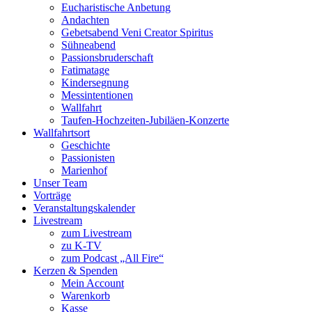
Eucharistische Anbetung
Andachten
Gebetsabend Veni Creator Spiritus
Sühneabend
Passionsbruderschaft
Fatimatage
Kindersegnung
Messintentionen
Wallfahrt
Taufen-Hochzeiten-Jubiläen-Konzerte
Wallfahrtsort
Geschichte
Passionisten
Marienhof
Unser Team
Vorträge
Veranstaltungskalender
Livestream
zum Livestream
zu K-TV
zum Podcast „All Fire“
Kerzen & Spenden
Mein Account
Warenkorb
Kasse