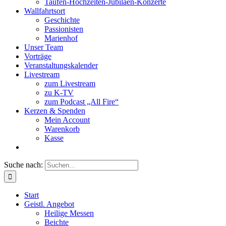
Taufen-Hochzeiten-Jubiläen-Konzerte
Wallfahrtsort
Geschichte
Passionisten
Marienhof
Unser Team
Vorträge
Veranstaltungskalender
Livestream
zum Livestream
zu K-TV
zum Podcast „All Fire“
Kerzen & Spenden
Mein Account
Warenkorb
Kasse
Suche nach:
Start
Geistl. Angebot
Heilige Messen
Beichte