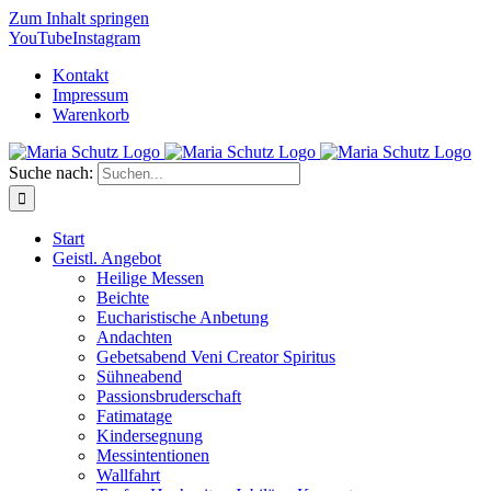
Zum Inhalt springen
YouTube
Instagram
Kontakt
Impressum
Warenkorb
Suche nach:
Start
Geistl. Angebot
Heilige Messen
Beichte
Eucharistische Anbetung
Andachten
Gebetsabend Veni Creator Spiritus
Sühneabend
Passionsbruderschaft
Fatimatage
Kindersegnung
Messintentionen
Wallfahrt