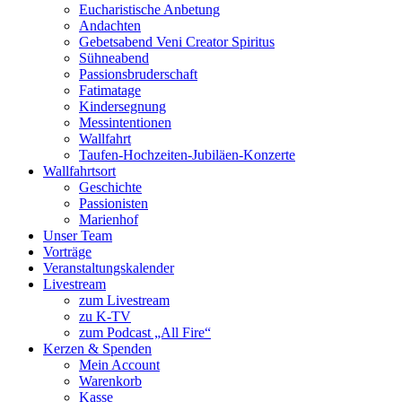
Eucharistische Anbetung
Andachten
Gebetsabend Veni Creator Spiritus
Sühneabend
Passionsbruderschaft
Fatimatage
Kindersegnung
Messintentionen
Wallfahrt
Taufen-Hochzeiten-Jubiläen-Konzerte
Wallfahrtsort
Geschichte
Passionisten
Marienhof
Unser Team
Vorträge
Veranstaltungskalender
Livestream
zum Livestream
zu K-TV
zum Podcast „All Fire“
Kerzen & Spenden
Mein Account
Warenkorb
Kasse