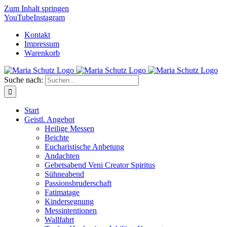
Zum Inhalt springen
YouTube
Instagram
Kontakt
Impressum
Warenkorb
Suche nach:
Start
Geistl. Angebot
Heilige Messen
Beichte
Eucharistische Anbetung
Andachten
Gebetsabend Veni Creator Spiritus
Sühneabend
Passionsbruderschaft
Fatimatage
Kindersegnung
Messintentionen
Wallfahrt