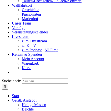
Taufen-Hochzeiten-Jubiläen-Konzerte
Wallfahrtsort
Geschichte
Passionisten
Marienhof
Unser Team
Vorträge
Veranstaltungskalender
Livestream
zum Livestream
zu K-TV
zum Podcast „All Fire“
Kerzen & Spenden
Mein Account
Warenkorb
Kasse
Suche nach:
Start
Geistl. Angebot
Heilige Messen
Beichte