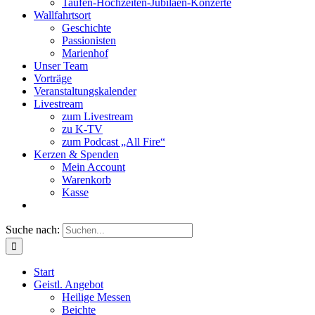
Taufen-Hochzeiten-Jubiläen-Konzerte
Wallfahrtsort
Geschichte
Passionisten
Marienhof
Unser Team
Vorträge
Veranstaltungskalender
Livestream
zum Livestream
zu K-TV
zum Podcast „All Fire“
Kerzen & Spenden
Mein Account
Warenkorb
Kasse
Suche nach:
Start
Geistl. Angebot
Heilige Messen
Beichte