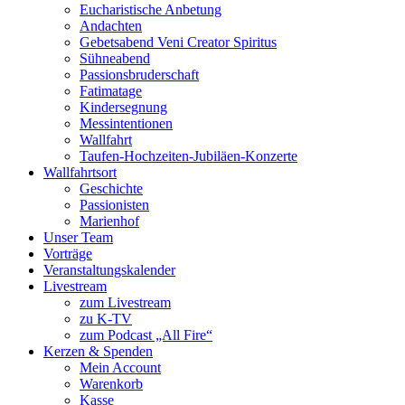
Eucharistische Anbetung
Andachten
Gebetsabend Veni Creator Spiritus
Sühneabend
Passionsbruderschaft
Fatimatage
Kindersegnung
Messintentionen
Wallfahrt
Taufen-Hochzeiten-Jubiläen-Konzerte
Wallfahrtsort
Geschichte
Passionisten
Marienhof
Unser Team
Vorträge
Veranstaltungskalender
Livestream
zum Livestream
zu K-TV
zum Podcast „All Fire“
Kerzen & Spenden
Mein Account
Warenkorb
Kasse