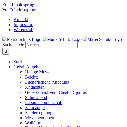
Zum Inhalt springen
YouTube
Instagram
Kontakt
Impressum
Warenkorb
Suche nach:
Start
Geistl. Angebot
Heilige Messen
Beichte
Eucharistische Anbetung
Andachten
Gebetsabend Veni Creator Spiritus
Sühneabend
Passionsbruderschaft
Fatimatage
Kindersegnung
Messintentionen
Wallfahrt