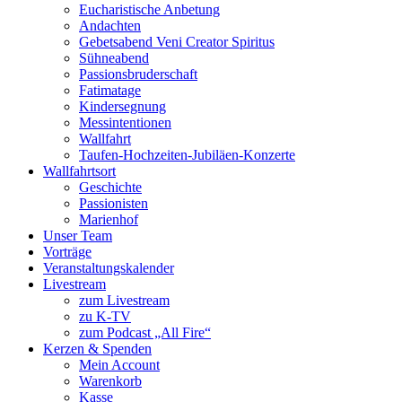
Eucharistische Anbetung
Andachten
Gebetsabend Veni Creator Spiritus
Sühneabend
Passionsbruderschaft
Fatimatage
Kindersegnung
Messintentionen
Wallfahrt
Taufen-Hochzeiten-Jubiläen-Konzerte
Wallfahrtsort
Geschichte
Passionisten
Marienhof
Unser Team
Vorträge
Veranstaltungskalender
Livestream
zum Livestream
zu K-TV
zum Podcast „All Fire“
Kerzen & Spenden
Mein Account
Warenkorb
Kasse