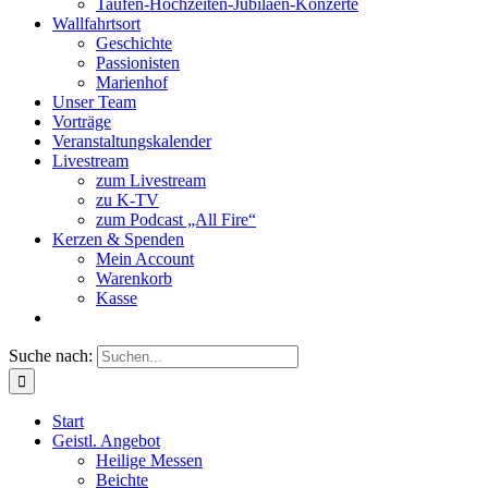
Taufen-Hochzeiten-Jubiläen-Konzerte
Wallfahrtsort
Geschichte
Passionisten
Marienhof
Unser Team
Vorträge
Veranstaltungskalender
Livestream
zum Livestream
zu K-TV
zum Podcast „All Fire“
Kerzen & Spenden
Mein Account
Warenkorb
Kasse
Suche nach:
Start
Geistl. Angebot
Heilige Messen
Beichte