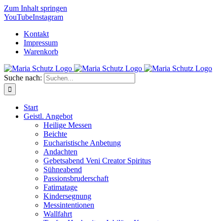
Zum Inhalt springen
YouTube
Instagram
Kontakt
Impressum
Warenkorb
Suche nach:
Start
Geistl. Angebot
Heilige Messen
Beichte
Eucharistische Anbetung
Andachten
Gebetsabend Veni Creator Spiritus
Sühneabend
Passionsbruderschaft
Fatimatage
Kindersegnung
Messintentionen
Wallfahrt