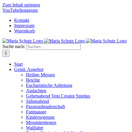
Zum Inhalt springen
YouTube
Instagram
Kontakt
Impressum
Warenkorb
Suche nach:
Start
Geistl. Angebot
Heilige Messen
Beichte
Eucharistische Anbetung
Andachten
Gebetsabend Veni Creator Spiritus
Sühneabend
Passionsbruderschaft
Fatimatage
Kindersegnung
Messintentionen
Wallfahrt