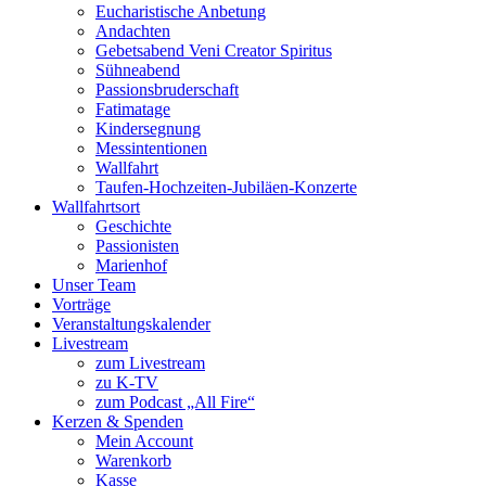
Eucharistische Anbetung
Andachten
Gebetsabend Veni Creator Spiritus
Sühneabend
Passionsbruderschaft
Fatimatage
Kindersegnung
Messintentionen
Wallfahrt
Taufen-Hochzeiten-Jubiläen-Konzerte
Wallfahrtsort
Geschichte
Passionisten
Marienhof
Unser Team
Vorträge
Veranstaltungskalender
Livestream
zum Livestream
zu K-TV
zum Podcast „All Fire“
Kerzen & Spenden
Mein Account
Warenkorb
Kasse