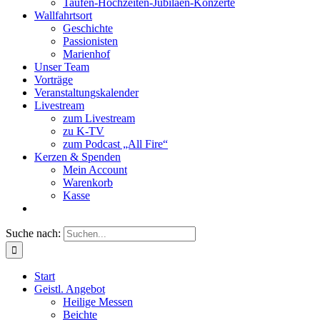
Taufen-Hochzeiten-Jubiläen-Konzerte
Wallfahrtsort
Geschichte
Passionisten
Marienhof
Unser Team
Vorträge
Veranstaltungskalender
Livestream
zum Livestream
zu K-TV
zum Podcast „All Fire“
Kerzen & Spenden
Mein Account
Warenkorb
Kasse
Suche nach:
Start
Geistl. Angebot
Heilige Messen
Beichte