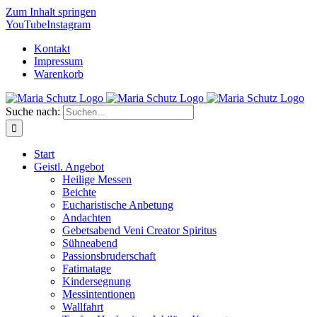
Zum Inhalt springen
YouTube
Instagram
Kontakt
Impressum
Warenkorb
Suche nach:
Start
Geistl. Angebot
Heilige Messen
Beichte
Eucharistische Anbetung
Andachten
Gebetsabend Veni Creator Spiritus
Sühneabend
Passionsbruderschaft
Fatimatage
Kindersegnung
Messintentionen
Wallfahrt