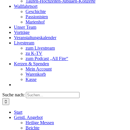
Taufen-Hochzeiten-Jubiläen-Konzerte
Wallfahrtsort
Geschichte
Passionisten
Marienhof
Unser Team
Vorträge
Veranstaltungskalender
Livestream
zum Livestream
zu K-TV
zum Podcast „All Fire“
Kerzen & Spenden
Mein Account
Warenkorb
Kasse
Suche nach:
Start
Geistl. Angebot
Heilige Messen
Beichte