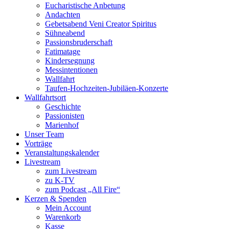
Eucharistische Anbetung
Andachten
Gebetsabend Veni Creator Spiritus
Sühneabend
Passionsbruderschaft
Fatimatage
Kindersegnung
Messintentionen
Wallfahrt
Taufen-Hochzeiten-Jubiläen-Konzerte
Wallfahrtsort
Geschichte
Passionisten
Marienhof
Unser Team
Vorträge
Veranstaltungskalender
Livestream
zum Livestream
zu K-TV
zum Podcast „All Fire“
Kerzen & Spenden
Mein Account
Warenkorb
Kasse