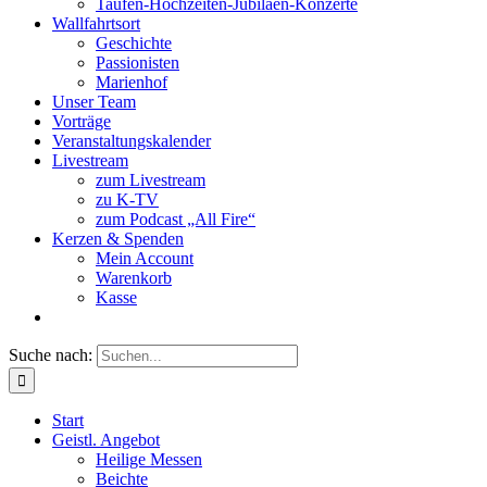
Taufen-Hochzeiten-Jubiläen-Konzerte
Wallfahrtsort
Geschichte
Passionisten
Marienhof
Unser Team
Vorträge
Veranstaltungskalender
Livestream
zum Livestream
zu K-TV
zum Podcast „All Fire“
Kerzen & Spenden
Mein Account
Warenkorb
Kasse
Suche nach:
Start
Geistl. Angebot
Heilige Messen
Beichte