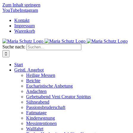
Zum Inhalt springen
YouTube
Instagram
Kontakt
Impressum
Warenkorb
Suche nach:
Start
Geistl. Angebot
Heilige Messen
Beichte
Eucharistische Anbetung
Andachten
Gebetsabend Veni Creator Spiritus
Sühneabend
Passionsbruderschaft
Fatimatage
Kindersegnung
Messintentionen
Wallfahrt