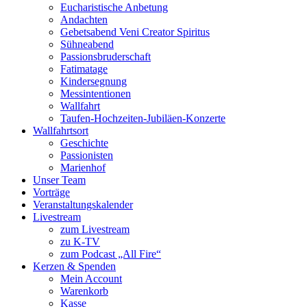
Eucharistische Anbetung
Andachten
Gebetsabend Veni Creator Spiritus
Sühneabend
Passionsbruderschaft
Fatimatage
Kindersegnung
Messintentionen
Wallfahrt
Taufen-Hochzeiten-Jubiläen-Konzerte
Wallfahrtsort
Geschichte
Passionisten
Marienhof
Unser Team
Vorträge
Veranstaltungskalender
Livestream
zum Livestream
zu K-TV
zum Podcast „All Fire“
Kerzen & Spenden
Mein Account
Warenkorb
Kasse