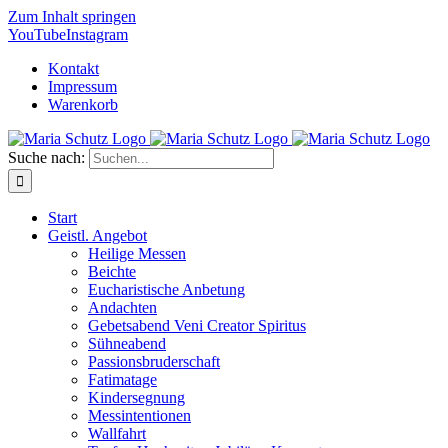
Zum Inhalt springen
YouTube
Instagram
Kontakt
Impressum
Warenkorb
Suche nach:
Start
Geistl. Angebot
Heilige Messen
Beichte
Eucharistische Anbetung
Andachten
Gebetsabend Veni Creator Spiritus
Sühneabend
Passionsbruderschaft
Fatimatage
Kindersegnung
Messintentionen
Wallfahrt