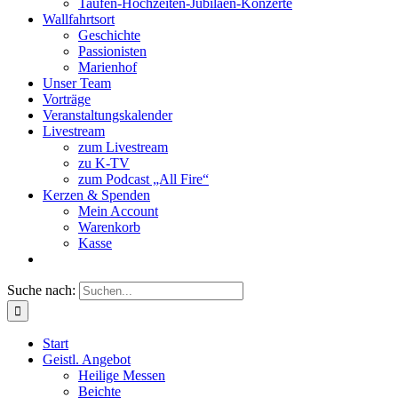
Taufen-Hochzeiten-Jubiläen-Konzerte
Wallfahrtsort
Geschichte
Passionisten
Marienhof
Unser Team
Vorträge
Veranstaltungskalender
Livestream
zum Livestream
zu K-TV
zum Podcast „All Fire“
Kerzen & Spenden
Mein Account
Warenkorb
Kasse
Suche nach:
Start
Geistl. Angebot
Heilige Messen
Beichte