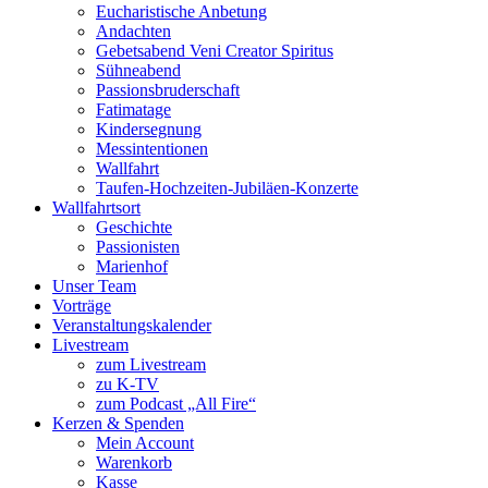
Eucharistische Anbetung
Andachten
Gebetsabend Veni Creator Spiritus
Sühneabend
Passionsbruderschaft
Fatimatage
Kindersegnung
Messintentionen
Wallfahrt
Taufen-Hochzeiten-Jubiläen-Konzerte
Wallfahrtsort
Geschichte
Passionisten
Marienhof
Unser Team
Vorträge
Veranstaltungskalender
Livestream
zum Livestream
zu K-TV
zum Podcast „All Fire“
Kerzen & Spenden
Mein Account
Warenkorb
Kasse